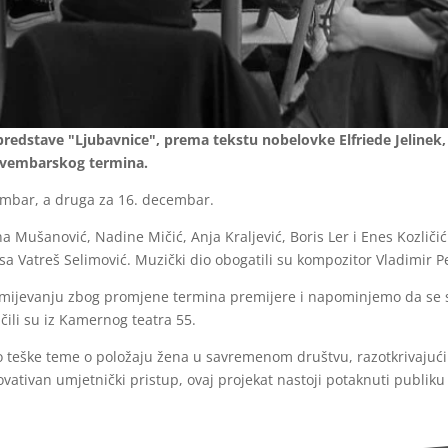
predstave "Ljubavnice", prema tekstu nobelovke Elfriede Jelinek, u
ovembarskog termina.
embar, a druga za 16. decembar.
a Mušanović, Nadine Mičić, Anja Kraljević, Boris Ler i Enes Kozlič
sa Vatreš Selimović. Muzički dio obogatili su kompozitor Vladimir Pe
zumijevanju zbog promjene termina premijere i napominjemo da se 
ili su iz Kamernog teatra 55.
to teške teme o položaju žena u savremenom društvu, razotkrivajući
novativan umjetnički pristup, ovaj projekat nastoji potaknuti publ