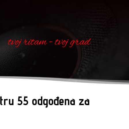
tvoj ritam - tvoj grad
tru 55 odgođena za