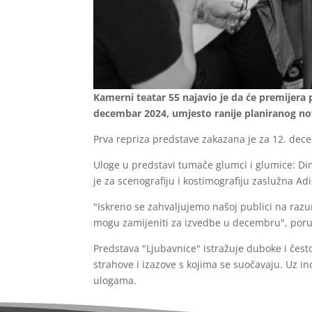
Kamerni teatar 55 najavio je da će premijera 
decembar 2024, umjesto ranije planiranog n
Prva repriza predstave zakazana je za 12. dec
Uloge u predstavi tumače glumci i glumice: Din
je za scenografiju i kostimografiju zaslužna Adi
"Iskreno se zahvaljujemo našoj publici na ra
mogu zamijeniti za izvedbe u decembru", poruč
Predstava "Ljubavnice" istražuje duboke i čes
strahove i izazove s kojima se suočavaju. Uz i
ulogama.