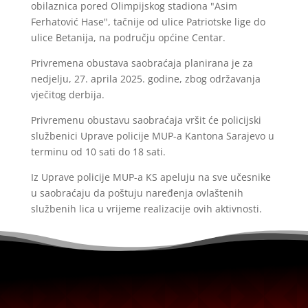
obilaznica pored Olimpijskog stadiona "Asim
Ferhatović Hase", tačnije od ulice Patriotske lige do
ulice Betanija, na području općine Centar.
Privremena obustava saobraćaja planirana je za
nedjelju, 27. aprila 2025. godine, zbog održavanja
vječitog derbija.
Privremenu obustavu saobraćaja vršit će policijski
službenici Uprave policije MUP-a Kantona Sarajevo u
terminu od 10 sati do 18 sati.
Iz Uprave policije MUP-a KS apeluju na sve učesnike
u saobraćaju da poštuju naređenja ovlaštenih
službenih lica u vrijeme realizacije ovih aktivnosti.