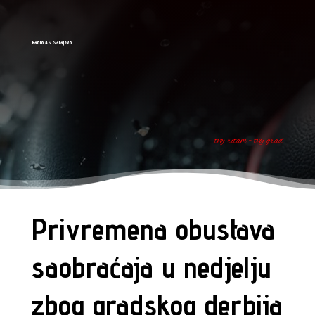
Radio AS Sarajevo
tvoj ritam - tvoj grad
Privremena obustava
saobraćaja u nedjelju
zbog gradskog derbija