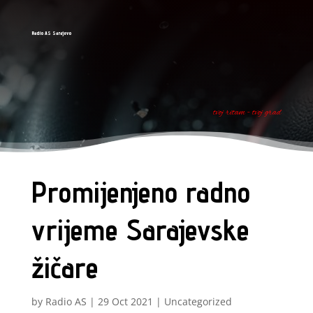
Radio AS Sarajevo
tvoj ritam - tvoj grad
Promijenjeno radno
vrijeme Sarajevske
žičare
by
Radio AS
|
29 Oct 2021
|
Uncategorized