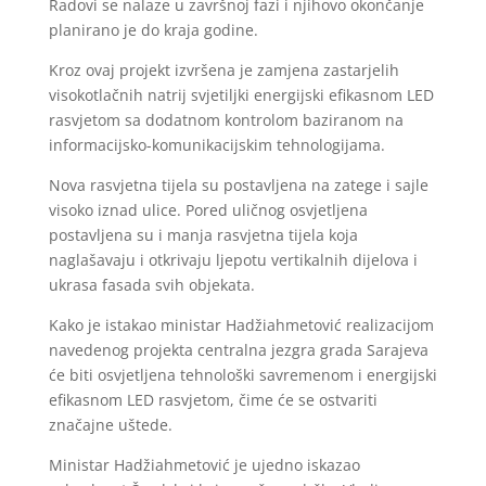
Radovi se nalaze u završnoj fazi i njihovo okončanje
planirano je do kraja godine.
Kroz ovaj projekt izvršena je zamjena zastarjelih
visokotlačnih natrij svjetiljki energijski efikasnom LED
rasvjetom sa dodatnom kontrolom baziranom na
informacijsko-komunikacijskim tehnologijama.
Nova rasvjetna tijela su postavljena na zatege i sajle
visoko iznad ulice. Pored uličnog osvjetljena
postavljena su i manja rasvjetna tijela koja
naglašavaju i otkrivaju ljepotu vertikalnih dijelova i
ukrasa fasada svih objekata.
Kako je istakao ministar Hadžiahmetović realizacijom
navedenog projekta centralna jezgra grada Sarajeva
će biti osvjetljena tehnološki savremenom i energijski
efikasnom LED rasvjetom, čime će se ostvariti
značajne uštede.
Ministar Hadžiahmetović je ujedno iskazao