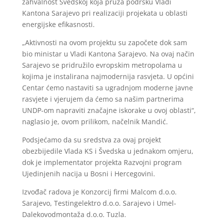
zahvalnost Švedskoj koja pruža podršku Vladi
Kantona Sarajevo pri realizaciji projekata u oblasti
energijske efikasnosti.
„Aktivnosti na ovom projektu su započete dok sam
bio ministar u Vladi Kantona Sarajevo. Na ovaj način
Sarajevo se pridružilo evropskim metropolama u
kojima je instalirana najmodernija rasvjeta. U općini
Centar ćemo nastaviti sa ugradnjom moderne javne
rasvjete i vjerujem da ćemo sa našim partnerima
UNDP-om napraviti značajne iskorake u ovoj oblasti“,
naglasio je, ovom prilikom, načelnik Mandić.
Podsjećamo da su sredstva za ovaj projekt
obezbijedile Vlada KS i Švedska u jednakom omjeru,
dok je implementator projekta Razvojni program
Ujedinjenih nacija u Bosni i Hercegovini.
Izvođač radova je Konzorcij firmi Malcom d.o.o.
Sarajevo, Testingelektro d.o.o. Sarajevo i Umel-
Dalekovodmontaža d.o.o. Tuzla.