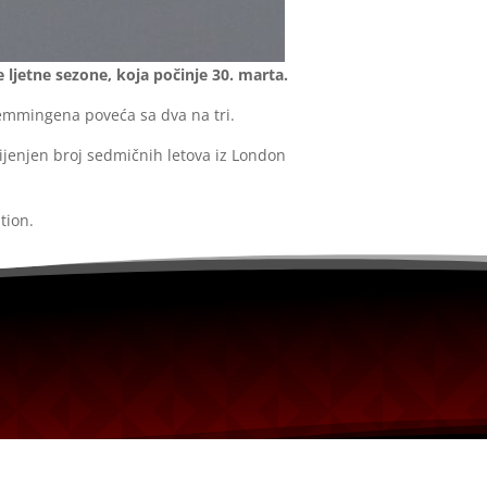
jetne sezone, koja počinje 30. marta.
 Memmingena poveća sa dva na tri.
mijenjen broj sedmičnih letova iz London
tion.