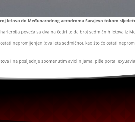
oj letova do Međunarodnog aerodroma Sarajevo tokom sljedeće l
Charleroija poveća sa dva na četiri te da broj sedmičnih letova iz
 ostati nepromijenjen (dva leta sedmično), kao što će ostati nepro
ova i na posljednje spomenutim aviolinijama, piše portal exyuavia
ra u svojstvu pravnog lica.