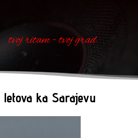
tvoj ritam - tvoj grad
j letova ka Sarajevu