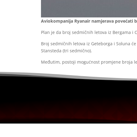
Aviokompanija Ryanair namjerava povećati br
Plan je da broj sedmičnih letova iz Bergama i 
Broj sedmičnih letova iz Geteborga i Soluna će
Stansteda (tri sedmično).
Međutim, postoji mogućnost promjene broja let
Portal uređuje redakcijski kolegij i ne egzisti