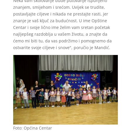
Neka vam školovanje bude putovanje ispunjeno
znanjem, smijehom i srećom. Uvijek se trudite,
postavljajte ciljeve i nikada ne prestajte rasti, jer
znanje je vaš ključ za budućnost. U ime Opštine
Centar i svoje lično ime želim vam sretan početak
najljepšeg razdoblja u vašem životu, a znajte da
ćemo mi biti tu, da vas podržimo i pomognemo da
ostvarite svoje ciljeve i snove", poručio je Mandić.
Foto: Općina Centar