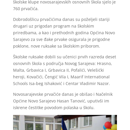
školske klupe novosarajevskih osnovnih škola sjelo je
760 prvačića.
Dobrodošlicu prvačićima danas su poželjeli stariji
drugari uz prigodan program na školskim
priredbama, a kao i prethodnih godina Općina Novo
Sarajevo za sve đake prvake osigurala je prigodne
poklone, nove ruksake sa školskim priborom.
Školske ruksake dobili su učenici prvih razreda deset
osnovnih škola s područja Novog Sarajeva: Hrasno,
Malta, Grbavica I, Grbavica II, Pofalići, Velešićki
heroji, Kovačići, Čengić Vila I, Maarif International
Schools Isa-beg Ishaković i Centar Vladimir Nazor.
Novosarajevske prvačiće danas je obišao i Načelnik
Općine Novo Sarajevo Hasan Tanović, uputivši im
iskrene čestitke povodom polaska u školu.