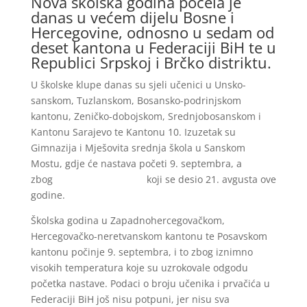
Nova školska godina počela je
danas u većem dijelu Bosne i
Hercegovine, odnosno u sedam od
deset kantona u Federaciji BiH te u
Republici Srpskoj i Brčko distriktu.
U školske klupe danas su sjeli učenici u Unsko-
sanskom, Tuzlanskom, Bosansko-podrinjskom
kantonu, Zeničko-dobojskom, Srednjobosanskom i
Kantonu Sarajevo te Kantonu 10. Izuzetak su
Gimnazija i Mješovita srednja škola u Sanskom
Mostu, gdje će nastava početi 9. septembra, a
zbog
tragičnog događaja
koji se desio 21. avgusta ove
godine.
Školska godina u Zapadnohercegovačkom,
Hercegovačko-neretvanskom kantonu te Posavskom
kantonu počinje 9. septembra, i to zbog iznimno
visokih temperatura koje su uzrokovale odgodu
početka nastave. Podaci o broju učenika i prvačića u
Federaciji BiH još nisu potpuni, jer nisu sva