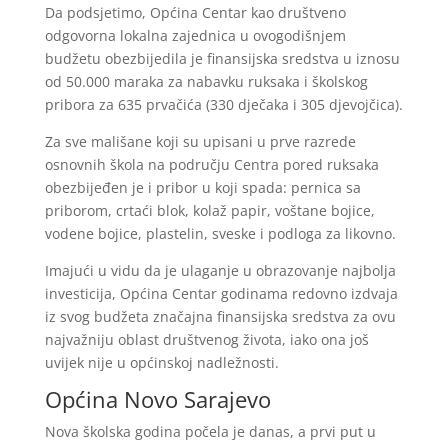
Da podsjetimo, Općina Centar kao društveno
odgovorna lokalna zajednica u ovogodišnjem
budžetu obezbijedila je finansijska sredstva u iznosu
od 50.000 maraka za nabavku ruksaka i školskog
pribora za 635 prvačića (330 dječaka i 305 djevojčica).
Za sve mališane koji su upisani u prve razrede
osnovnih škola na području Centra pored ruksaka
obezbijeđen je i pribor u koji spada: pernica sa
priborom, crtaći blok, kolaž papir, voštane bojice,
vodene bojice, plastelin, sveske i podloga za likovno.
Imajući u vidu da je ulaganje u obrazovanje najbolja
investicija, Općina Centar godinama redovno izdvaja
iz svog budžeta značajna finansijska sredstva za ovu
najvažniju oblast društvenog života, iako ona još
uvijek nije u općinskoj nadležnosti.
Općina Novo Sarajevo
Nova školska godina počela je danas, a prvi put u