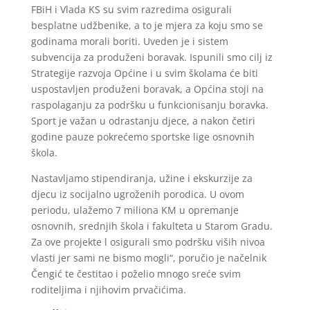
FBiH i Vlada KS su svim razredima osigurali
besplatne udžbenike, a to je mjera za koju smo se
godinama morali boriti. Uveden je i sistem
subvencija za produženi boravak. Ispunili smo cilj iz
Strategije razvoja Općine i u svim školama će biti
uspostavljen produženi boravak, a Općina stoji na
raspolaganju za podršku u funkcionisanju boravka.
Sport je važan u odrastanju djece, a nakon četiri
godine pauze pokrećemo sportske lige osnovnih
škola.
Nastavljamo stipendiranja, užine i ekskurzije za
djecu iz socijalno ugroženih porodica. U ovom
periodu, ulažemo 7 miliona KM u opremanje
osnovnih, srednjih škola i fakulteta u Starom Gradu.
Za ove projekte l osigurali smo podršku viših nivoa
vlasti jer sami ne bismo mogli“, poručio je načelnik
Čengić te čestitao i poželio mnogo sreće svim
roditeljima i njihovim prvačićima.