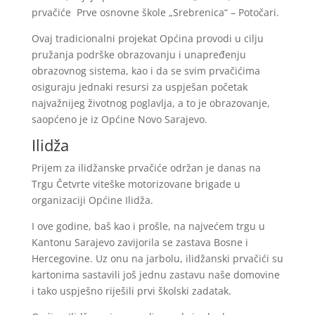
prvačiće Prve osnovne škole „Srebrenica“ – Potočari.
Ovaj tradicionalni projekat Općina provodi u cilju
pružanja podrške obrazovanju i unapređenju
obrazovnog sistema, kao i da se svim prvačićima
osiguraju jednaki resursi za uspješan početak
najvažnijeg životnog poglavlja, a to je obrazovanje,
saopćeno je iz Općine Novo Sarajevo.
Ilidža
Prijem za ilidžanske prvačiće održan je danas na
Trgu Četvrte viteške motorizovane brigade u
organizaciji Općine Ilidža.
I ove godine, baš kao i prošle, na najvećem trgu u
Kantonu Sarajevo zavijorila se zastava Bosne i
Hercegovine. Uz onu na jarbolu, ilidžanski prvačići su
kartonima sastavili još jednu zastavu naše domovine
i tako uspješno riješili prvi školski zadatak.