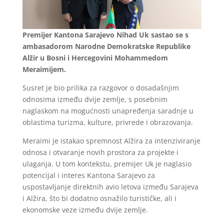
Premijer Kantona Sarajevo Nihad Uk sastao se s
ambasadorom Narodne Demokratske Republike
Alžir u Bosni i Hercegovini Mohammedom
Meraimijem.
Susret je bio prilika za razgovor o dosadašnjim
odnosima između dvije zemlje, s posebnim
naglaskom na mogućnosti unapređenja saradnje u
oblastima turizma, kulture, privrede i obrazovanja.
Meraimi je istakao spremnost Alžira za intenziviranje
odnosa i otvaranje novih prostora za projekte i
ulaganja. U tom kontekstu, premijer Uk je naglasio
potencijal i interes Kantona Sarajevo za
uspostavljanje direktnih avio letova između Sarajeva
i Alžira, što bi dodatno osnažilo turističke, ali i
ekonomske veze između dvije zemlje.