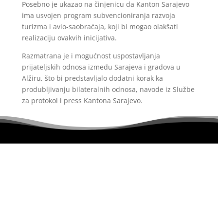
Posebno je ukazao na činjenicu da Kanton Sarajevo
ima usvojen program subvencioniranja razvoja
turizma i avio-saobraćaja, koji bi mogao olakšati
realizaciju ovakvih inicijativa.
Razmatrana je i mogućnost uspostavljanja
prijateljskih odnosa između Sarajeva i gradova u
Alžiru, što bi predstavljalo dodatni korak ka
produbljivanju bilateralnih odnosa, navode iz Službe
za protokol i press Kantona Sarajevo.