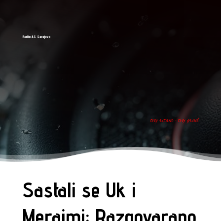
Radio AS Sarajevo
tvoj ritam - tvoj grad
Sastali se Uk i
Meraimi: Razgovarano