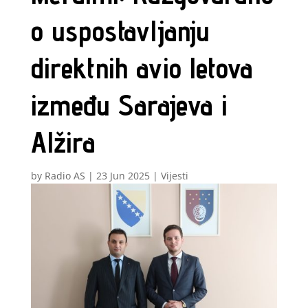
o uspostavljanju
direktnih avio letova
između Sarajeva i
Alžira
by
Radio AS
|
23 Jun 2025
|
Vijesti