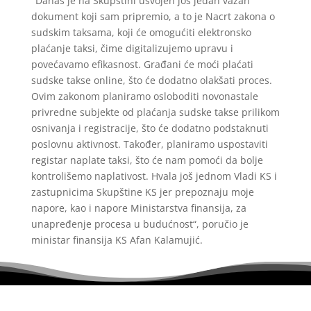
"Danas je na Skupštini usvojen još jedan važan
dokument koji sam pripremio, a to je Nacrt zakona o
sudskim taksama, koji će omogućiti elektronsko
plaćanje taksi, čime digitalizujemo upravu i
povećavamo efikasnost. Građani će moći plaćati
sudske takse online, što će dodatno olakšati proces.
Ovim zakonom planiramo osloboditi novonastale
privredne subjekte od plaćanja sudske takse prilikom
osnivanja i registracije, što će dodatno podstaknuti
poslovnu aktivnost. Također, planiramo uspostaviti
registar naplate taksi, što će nam pomoći da bolje
kontrolišemo naplativost. Hvala još jednom Vladi KS i
zastupnicima Skupštine KS jer prepoznaju moje
napore, kao i napore Ministarstva finansija, za
unapređenje procesa u budućnost“, poručio je
ministar finansija KS Afan Kalamujić.