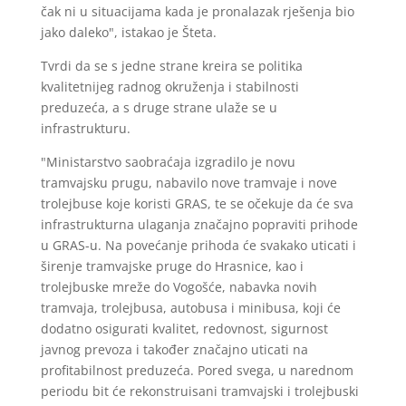
čak ni u situacijama kada je pronalazak rješenja bio
jako daleko", istakao je Šteta.
Tvrdi da se s jedne strane kreira se politika
kvalitetnijeg radnog okruženja i stabilnosti
preduzeća, a s druge strane ulaže se u
infrastrukturu.
"Ministarstvo saobraćaja izgradilo je novu
tramvajsku prugu, nabavilo nove tramvaje i nove
trolejbuse koje koristi GRAS, te se očekuje da će sva
infrastrukturna ulaganja značajno popraviti prihode
u GRAS-u. Na povećanje prihoda će svakako uticati i
širenje tramvajske pruge do Hrasnice, kao i
trolejbuske mreže do Vogošće, nabavka novih
tramvaja, trolejbusa, autobusa i minibusa, koji će
dodatno osigurati kvalitet, redovnost, sigurnost
javnog prevoza i također značajno uticati na
profitabilnost preduzeća. Pored svega, u narednom
periodu bit će rekonstruisani tramvajski i trolejbuski