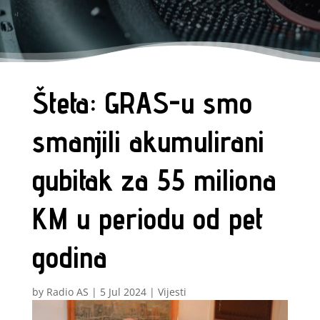
Šteta: GRAS-u smo
smanjili akumulirani
gubitak za 55 miliona
KM u periodu od pet
godina
by
Radio AS
|
5 Jul 2024
|
Vijesti