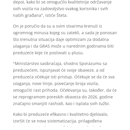
depoi, kako bi se omogućilo kvalitetnije održavanje
svih vozila na zadovoljstvo svakog korisnika i svih
naših građana", ističe Šteta.
On je poručio da su a svim stvarima krenuli iz
ogromnog minusa kojeg su zatekli, a sada je ponosan
što trenutna situacija daje optimizam za dodatna
ulaganja i da GRAS može u narednim godinama biti
preduzeće koje će poslovati u plusu.
"Ministarstvo saobraćaja, shodno Sporazumu sa
preduzećem, ispunjavat će svoje obaveze, a od
preduzeća očekuje isti pristup. Očekuje se da će sva
ulaganja, nove linije, povećanje broja vozila,
omogućiti rast prihoda. Očekivanja su, također, da će
se reprogramom poreskih obaveza do 2026. godine
značajno smanjiti rashodi, kao i isplata svih tužbi.
Kako bi preduzeće efikasno i kvalitetno djelovalo,
izvršit će se nova sistematizacija, prilagođena
trenutnim potrebama, sa fokusom na korisnike