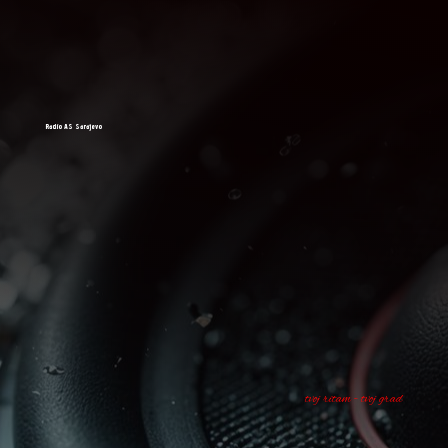
Radio AS Sarajevo
tvoj ritam - tvoj grad