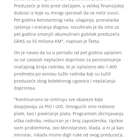
Preduzeće je bilo pred stečajem, u velikoj finansijskoj
dubiozi iz koje su mnogi vjerovali da se neće izvući.
Pet godina konstantnog rada, ulaganja, pronalaska
rješenja i vraćanja dugova, rezultiralo je da smo za
pet godina smanjili akumulirani gubitak preduzeća
GRAS za 55 miliona KM", napisao je Šteta.
On je naveo da su u periodu od pet godina uplaćeni
su svi zaostali neplaćeni doprinosi za penzionisanje
značajnog broja radnika, te je isplaćeno oko 1.400
predmeta po osnovu tužbi radnika koji su tužili
preduzeće zbog kolektivnog ugovora i neplaćanja
doprinosa.
"Kontinuirano se izmiruju sve obaveze koje
dospijevaju za PIO i UIO. Omogućili smo redovne
plate, kao i povećanje plata. Programom zbrinjavanja
viška radnika, reduciran je i broj zaposlenika. Uprkos
svim problemima, ovo Ministarstvo, Vlada, a ni ja kao
ministar, nikada nismo digli ruke od ovog preduzeća,