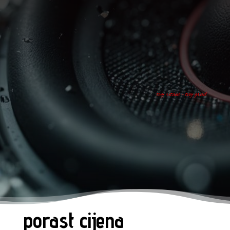
tvoj ritam - tvoj grad
porast cijena