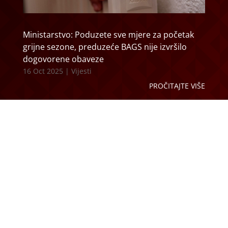
Ministarstvo: Poduzete sve mjere za početak
grijne sezone, preduzeće BAGS nije izvršilo
dogovorene obaveze
16 Oct 2025
|
Vijesti
PROČITAJTE VIŠE