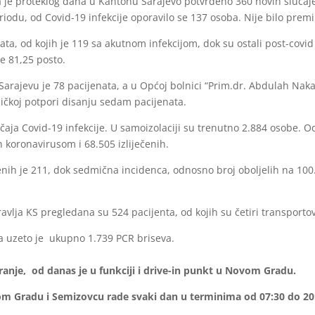
a je proteklog dana u Kantonu Sarajevo potvrđeno 360 novih slučaj
eriodu, od Covid-19 infekcije oporavilo se 137 osoba. Nije bilo premi
a, od kojih je 119 sa akutnom infekcijom, dok su ostali post-covid i
e 81,25 posto.
Sarajevu je 78 pacijenata, a u Općoj bolnici “Prim.dr. Abdulah Nakaš
oničkoj potpori disanju sedam pacijenata.
učaja Covid-19 infekcije. U samoizolaciji su trenutno 2.884 osobe.
 koronavirusom i 68.505 izliječenih.
nih je 211, dok sedmična incidenca, odnosno broj oboljelih na 100.
ja KS pregledana su 524 pacijenta, od kojih su četiri transportov
a uzeto je ukupno 1.739 PCR briseva.
ranje, od danas je u funkciji i drive-in punkt u Novom Gradu.
vom Gradu i Semizovcu rade svaki dan u terminima od 07:30 do 20: