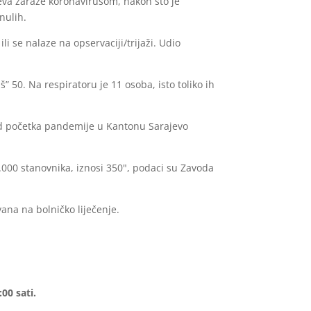
eva zaraze koronavirusom, nakon što je
nulih.
li se nalaze na opservaciji/trijaži. Udio
” 50. Na respiratoru je 11 osoba, isto toliko ih
 Od početka pandemije u Kantonu Sarajevo
000 stanovnika, iznosi 350", podaci su Zavoda
ana na bolničko liječenje.
00 sati.