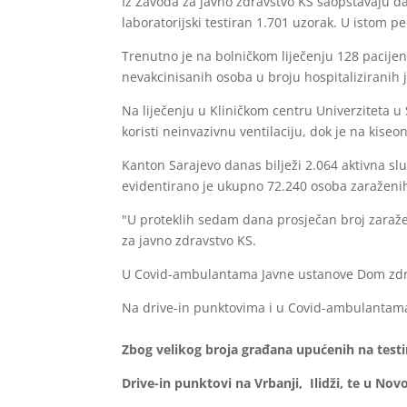
Iz Zavoda za javno zdravstvo KS saopštavaju d
laboratorijski testiran 1.701 uzorak. U istom p
Trenutno je na bolničkom liječenju 128 pacijenat
nevakcinisanih osoba u broju hospitaliziranih j
Na liječenju u Kliničkom centru Univerziteta u 
koristi neinvazivnu ventilaciju, dok je na kise
Kanton Sarajevo danas bilježi 2.064 aktivna sl
evidentirano je ukupno 72.240 osoba zaraženih
"U proteklih sedam dana prosječan broj zaraže
za javno zdravstvo KS.
U Covid-ambulantama Javne ustanove Dom zdravl
Na drive-in punktovima i u Covid-ambulantam
Zbog velikog broja građana upućenih na testi
Drive-in punktovi na Vrbanji, Ilidži, te u No