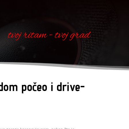
tvoj ritam - tvoj grad
dom počeo i drive-