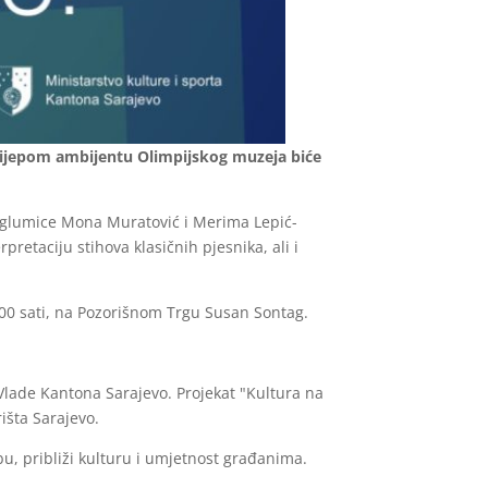
elijepom ambijentu Olimpijskog muzeja biće
ti glumice Mona Muratović i Merima Lepić-
pretaciju stihova klasičnih pjesnika, ali i
:00 sati, na Pozorišnom Trgu Susan Sontag.
 Vlade Kantona Sarajevo. Projekat "Kultura na
išta Sarajevo.
bu, približi kulturu i umjetnost građanima.