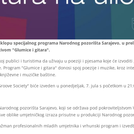
 u sklopu specijalnog programa Narodnog pozorišta Sarajevo, u pr
ivom "Glumice i gitara".
oj publici i turistima da uživaju u poeziji i pjesama koje će izvodi
 Program "Glumice i gitara" donosi spoj poezije i muzike, kroz inter
književne i muzičke baštine.
roove Society" biće izveden u ponedjeljak, 7. jula s početkom u 21
 Narodnog pozorišta Sarajevo, koji se održava pod pokroviteljstvom
 sve oblike umjetničkog izraza prisutne u produkciji Narodnog pozor
angažman profesionalnih mladih umjetnika i vrhunski program i izved