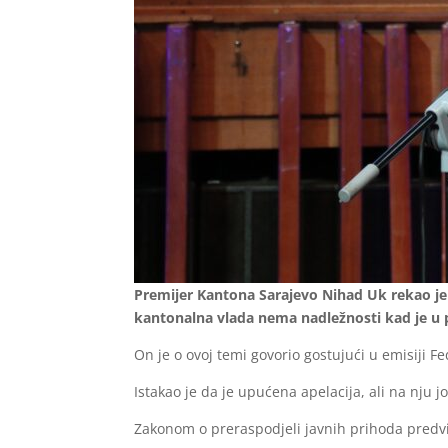
Premijer Kantona Sarajevo Nihad Uk rekao je 
kantonalna vlada nema nadležnosti kad je u p
On je o ovoj temi govorio gostujući u emisiji F
Istakao je da je upućena apelacija, ali na nj
Zakonom o preraspodjeli javnih prihoda predvi