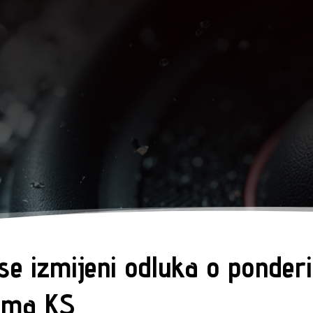
se izmijeni odluka o ponder
ima KS