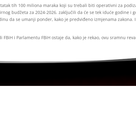
tatak tih 100 miliona maraka koji su trebali biti operativni za podiz
irnog budžeta za 2024-2026. zaključili da će se tek iduće godine i 
dinu da se umanji ponder, kako je predviđeno izmjenama zakona. Is
i FBiH i Parlamentu FBiH ostaje da, kako je rekao, ovu sramnu revan
ra u svojstvu pravnog lica.