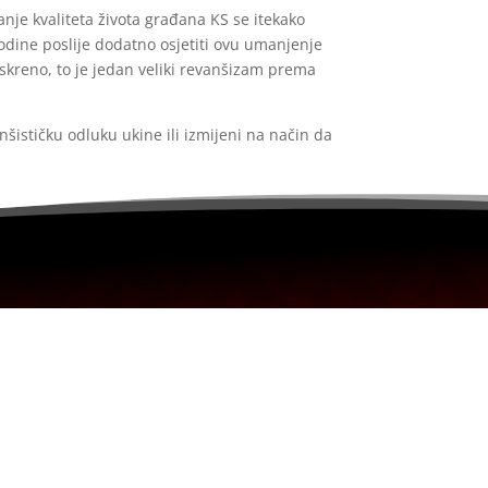
anje kvaliteta života građana KS se itekako
godine poslije dodatno osjetiti ovu umanjenje
kreno, to je jedan veliki revanšizam prema
šističku odluku ukine ili izmijeni na način da