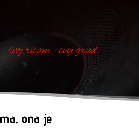
tvoj ritam - tvoj grad
ima, ona je