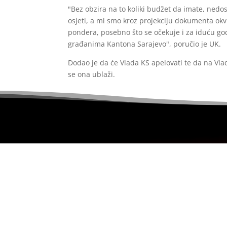
"Bez obzira na to koliki budžet da imate, nedos
osjeti, a mi smo kroz projekciju dokumenta okv
pondera, posebno što se očekuje i za iduću go
građanima Kantona Sarajevo", poručio je UK.
Dodao je da će Vlada KS apelovati te da na Vlad
se ona ublaži.
Portal uređuje redakcijski kolegij i ne egzisti