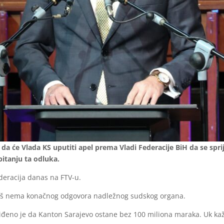
da će Vlada KS uputiti apel prema Vladi Federacije BiH da se spr
itanju ta odluka.
ederacija danas na FTV-u.
u još nema konačnog odgovora nadležnog sudskog organa.
đeno je da Kanton Sarajevo ostane bez 100 miliona maraka. Uk kaže