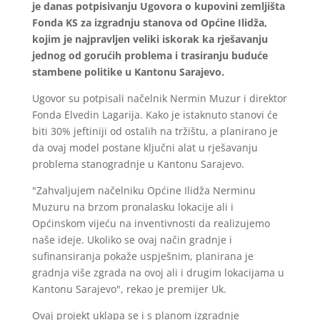
je danas potpisivanju Ugovora o kupovini zemljišta
Fonda KS za izgradnju stanova od Općine Ilidža,
kojim je najpravljen veliki iskorak ka rješavanju
jednog od gorućih problema i trasiranju buduće
stambene politike u Kantonu Sarajevo.
Ugovor su potpisali načelnik Nermin Muzur i direktor
Fonda Elvedin Lagarija. Kako je istaknuto stanovi će
biti 30% jeftiniji od ostalih na tržištu, a planirano je
da ovaj model postane ključni alat u rješavanju
problema stanogradnje u Kantonu Sarajevo.
"Zahvaljujem načelniku Općine Ilidža Nerminu
Muzuru na brzom pronalasku lokacije ali i
Općinskom vijeću na inventivnosti da realizujemo
naše ideje. Ukoliko se ovaj način gradnje i
sufinansiranja pokaže uspješnim, planirana je
gradnja više zgrada na ovoj ali i drugim lokacijama u
Kantonu Sarajevo", rekao je premijer Uk.
Ovaj projekt uklapa se i s planom izgradnje