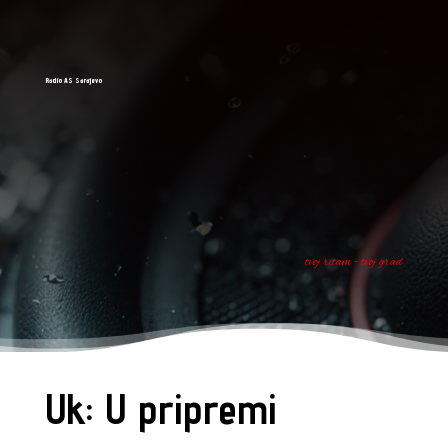
Radio AS Sarajevo
tvoj ritam - tvoj grad
Uk: U pripremi