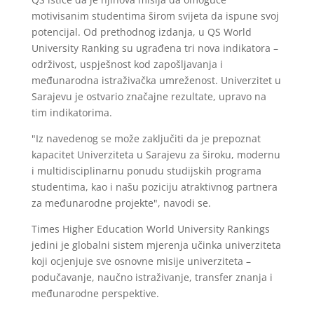
motivisanim studentima širom svijeta da ispune svoj
potencijal. Od prethodnog izdanja, u QS World
University Ranking su ugrađena tri nova indikatora –
održivost, uspješnost kod zapošljavanja i
međunarodna istraživačka umreženost. Univerzitet u
Sarajevu je ostvario značajne rezultate, upravo na
tim indikatorima.
"Iz navedenog se može zaključiti da je prepoznat
kapacitet Univerziteta u Sarajevu za široku, modernu
i multidisciplinarnu ponudu studijskih programa
studentima, kao i našu poziciju atraktivnog partnera
za međunarodne projekte", navodi se.
Times Higher Education World University Rankings
jedini je globalni sistem mjerenja učinka univerziteta
koji ocjenjuje sve osnovne misije univerziteta –
podučavanje, naučno istraživanje, transfer znanja i
međunarodne perspektive.