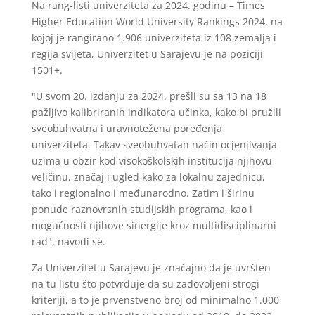
Na rang-listi univerziteta za 2024. godinu – Times
Higher Education World University Rankings 2024, na
kojoj je rangirano 1.906 univerziteta iz 108 zemalja i
regija svijeta, Univerzitet u Sarajevu je na poziciji
1501+.
"U svom 20. izdanju za 2024. prešli su sa 13 na 18
pažljivo kalibriranih indikatora učinka, kako bi pružili
sveobuhvatna i uravnotežena poređenja
univerziteta. Takav sveobuhvatan način ocjenjivanja
uzima u obzir kod visokoškolskih institucija njihovu
veličinu, značaj i ugled kako za lokalnu zajednicu,
tako i regionalno i međunarodno. Zatim i širinu
ponude raznovrsnih studijskih programa, kao i
mogućnosti njihove sinergije kroz multidisciplinarni
rad", navodi se.
Za Univerzitet u Sarajevu je značajno da je uvršten
na tu listu što potvrđuje da su zadovoljeni strogi
kriteriji, a to je prvenstveno broj od minimalno 1.000