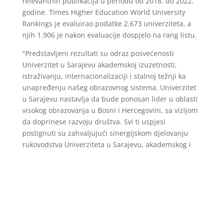
relevantnih publikacija u periodu od 2018. do 2022.
godine. Times Higher Education World University
Rankings je evaluirao podatke 2.673 univerziteta, a
njih 1.906 je nakon evaluacije dospjelo na rang listu.
"Predstavljeni rezultati su odraz posvećenosti
Univerzitet u Sarajevu akademskoj izuzetnosti,
istraživanju, internacionalizaciji i stalnoj težnji ka
unapređenju našeg obrazovnog sistema. Univerzitet
u Sarajevu nastavlja da bude ponosan lider u oblasti
visokog obrazovanja u Bosni i Hercegovini, sa vizijom
da doprinese razvoju društva. Svi ti uspjesi
postignuti su zahvaljujući sinergijskom djelovanju
rukovodstva Univerziteta u Sarajevu, akademskog i
administrativnog osoblja članica Univerziteta u
Sarajevu, te studenata i studentica našeg
univerziteta.
S obzirom da QS World University Rankings i Times
Higher Education World University Rankings, osim
Šangajske rang liste, spadaju među najozbiljnije