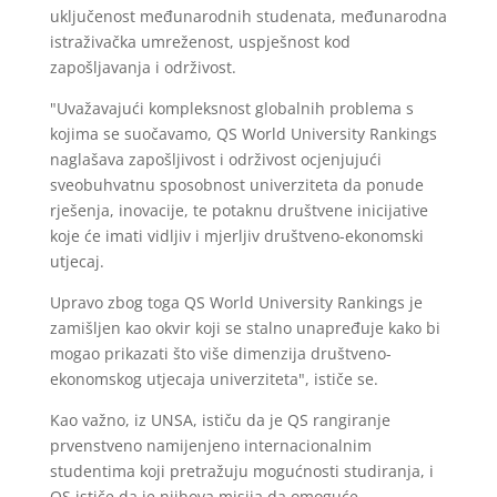
uključenost međunarodnih studenata, međunarodna
istraživačka umreženost, uspješnost kod
zapošljavanja i održivost.
"Uvažavajući kompleksnost globalnih problema s
kojima se suočavamo, QS World University Rankings
naglašava zapošljivost i održivost ocjenjujući
sveobuhvatnu sposobnost univerziteta da ponude
rješenja, inovacije, te potaknu društvene inicijative
koje će imati vidljiv i mjerljiv društveno-ekonomski
utjecaj.
Upravo zbog toga QS World University Rankings je
zamišljen kao okvir koji se stalno unapređuje kako bi
mogao prikazati što više dimenzija društveno-
ekonomskog utjecaja univerziteta", ističe se.
Kao važno, iz UNSA, ističu da je QS rangiranje
prvenstveno namijenjeno internacionalnim
studentima koji pretražuju mogućnosti studiranja, i
QS ističe da je njihova misija da omoguće