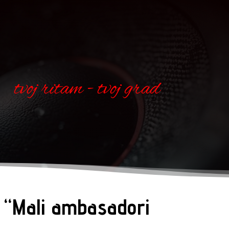
tvoj ritam - tvoj grad
a “Mali ambasadori