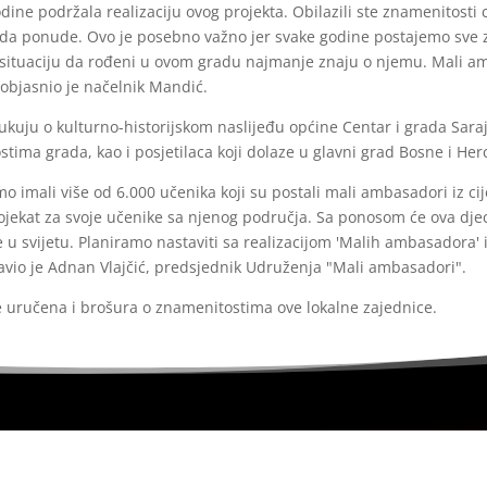
ine podržala realizaciju ovog projekta. Obilazili ste znamenitosti c
 da ponude. Ovo je posebno važno jer svake godine postajemo sve zn
 situaciju da rođeni u ovom gradu najmanje znaju o njemu. Mali am
 objasnio je načelnik Mandić.
dukuju o kulturno-historijskom naslijeđu općine Centar i grada Sara
stima grada, kao i posjetilaca koji dolaze u glavni grad Bosne i He
mo imali više od 6.000 učenika koji su postali mali ambasadori iz ci
rojekat za svoje učenike sa njenog područja. Sa ponosom će ova dj
je u svijetu. Planiramo nastaviti sa realizacijom 'Malih ambasadora
javio je Adnan Vlajčić, predsjednik Udruženja "Mali ambasadori".
uručena i brošura o znamenitostima ove lokalne zajednice.