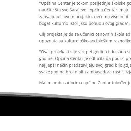
"Opština Centar je tokom posljednje školske god
naučite šta sve Sarajevo i općina Centar imaju
zahvaljujući ovom projektu, nećemo više imati
bogat kulturno-istorijsku ponudu ovog grada",
Cilj projekta je da se učenici osnovnih škola e
upoznata sa kulturološko-sociološkim raznoliko
"Ovaj projekat traje već pet godina i do sada s
godine, Općina Centar je odlučila da podrži p
najljepši način predstavljaju svoj grad bilo gd
svake godine broj malih ambasadora rasti", iz
Malim ambasadorima općine Centar također je 