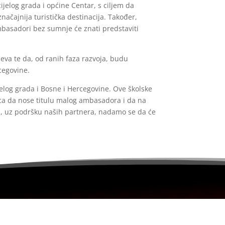
ijelog grada i općine Centar, s ciljem da
ačajnija turistička destinacija. Također,
basadori bez sumnje će znati predstaviti
jeva te da, od ranih faza razvoja, budu
rcegovine.
jelog grada i Bosne i Hercegovine. Ove školske
eca da nose titulu malog ambasadora i da na
' i, uz podršku naših partnera, nadamo se da će