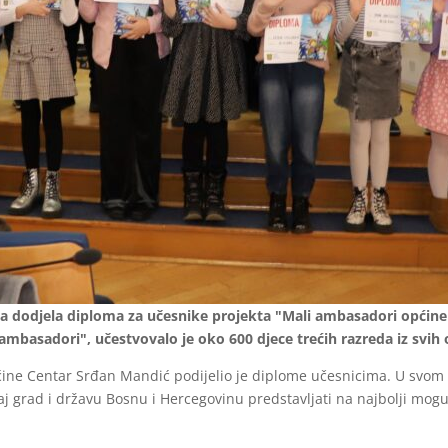
ena dodjela diploma za učesnike projekta "Mali ambasadori općine 
ambasadori", učestvovalo je oko 600 djece trećih razreda iz svih 
općine Centar Srđan Mandić podijelio je diplome učesnicima. U sv
vaj grad i državu Bosnu i Hercegovinu predstavljati na najbolji mo