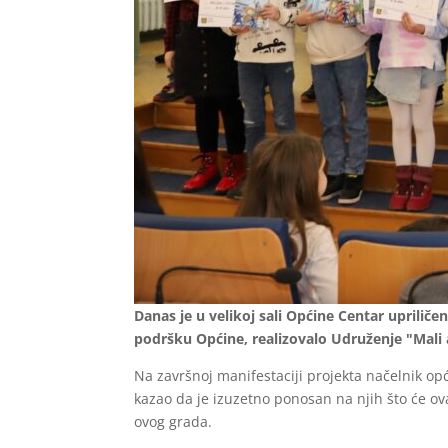
Danas je u velikoj sali Općine Centar uprilič
podršku Općine, realizovalo Udruženje "Mali 
Na završnoj manifestaciji projekta načelnik 
kazao da je izuzetno ponosan na njih što će o
ovog grada.