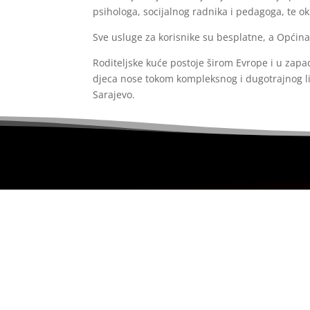
psihologa, socijalnog radnika i pedagoga, te ok
Sve usluge za korisnike su besplatne, a Općin
Roditeljske kuće postoje širom Evrope i u zap
djeca nose tokom kompleksnog i dugotrajnog lij
Sarajevo.
Portal uređuje redakcijski kolegij i ne egzisti