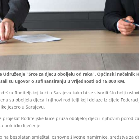
e Udruženje "Srce za djecu oboljelu od raka". Općinski načelnik 
isali su ugovor o sufinansiranju u vrijednosti od 15.000 KM.
ršku Roditeljskoj kući u Sarajevu kako bi se stvorili što bolji usl
 su oboljela djeca i njihovi roditelji koji dolaze iz cijele Federaci
ike Jezero u Sarajevu.
z projekat Roditeljske kuće pruža oboljeloj djeci i njihovim porod
 bolničko liječenje.
avo na besplatan smještaj, osnovne životne namirnice, sredstva za d