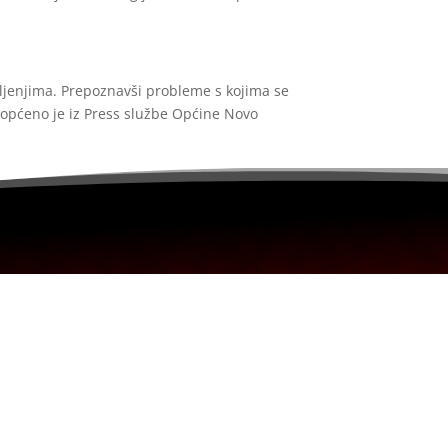
ljenjima. Prepoznavši probleme s kojima se
saopćeno je iz Press službe Općine Novo