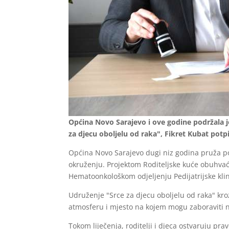
Općina Novo Sarajevo i ove godine podržala j
za djecu oboljelu od raka", Fikret Kubat potp
Općina Novo Sarajevo dugi niz godina pruža pod
okruženju. Projektom Roditeljske kuće obuhvaćena
Hematoonkološkom odjeljenju Pedijatrijske klin
Udruženje "Srce za djecu oboljelu od raka" kro
atmosferu i mjesto na kojem mogu zaboraviti na
Tokom liječenja, roditelji i djeca ostvaruju pr