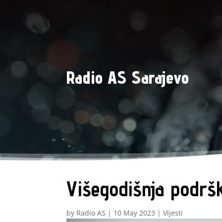
Radio AS Sarajevo
Višegodišnja podršk
by
Radio AS
|
10 May 2023
|
Vijesti