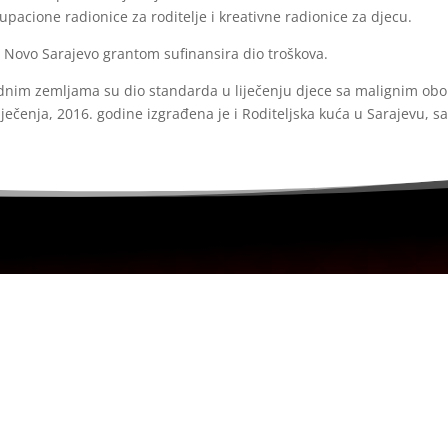
upacione radionice za roditelje i kreativne radionice za djecu.
a Novo Sarajevo grantom sufinansira dio troškova.
adnim zemljama su dio standarda u liječenju djece sa malignim obo
ečenja, 2016. godine izgrađena je i Roditeljska kuća u Sarajevu, 
ra u svojstvu pravnog lica.