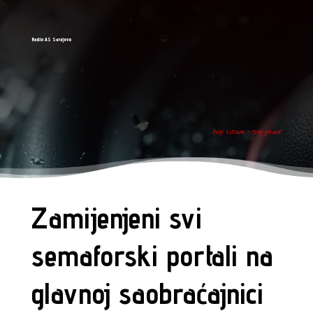
Radio AS Sarajevo
tvoj ritam - tvoj grad
Zamijenjeni svi
semaforski portali na
glavnoj saobraćajnici