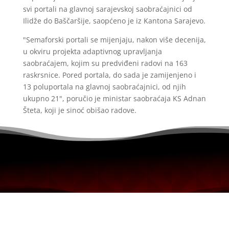
svi portali na glavnoj sarajevskoj saobraćajnici od
Ilidže do Baščaršije, saopćeno je iz Kantona Sarajevo.
"Semaforski portali se mijenjaju, nakon više decenija,
u okviru projekta adaptivnog upravljanja
saobraćajem, kojim su predviđeni radovi na 163
raskrsnice. Pored portala, do sada je zamijenjeno i
13 poluportala na glavnoj saobraćajnici, od njih
ukupno 21", poručio je ministar saobraćaja KS Adnan
Šteta, koji je sinoć obišao radove.
Portal uređuje redakcijski kolegij i ne egzistira u