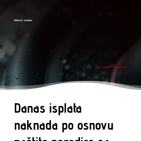
Radio AS Sarajevo
tvoj ritam - tvoj grad
Danas isplata
naknada po osnovu