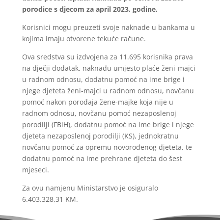
porodice s djecom za april 2023. godine.
Korisnici mogu preuzeti svoje naknade u bankama u
kojima imaju otvorene tekuće račune.
Ova sredstva su izdvojena za 11.695 korisnika prava
na dječji dodatak, naknadu umjesto plaće ženi-majci
u radnom odnosu, dodatnu pomoć na ime brige i
njege djeteta ženi-majci u radnom odnosu, novčanu
pomoć nakon porođaja žene-majke koja nije u
radnom odnosu, novčanu pomoć nezaposlenoj
porodilji (FBiH), dodatnu pomoć na ime brige i njege
djeteta nezaposlenoj porodilji (KS), jednokratnu
novčanu pomoć za opremu novorođenog djeteta, te
dodatnu pomoć na ime prehrane djeteta do šest
mjeseci.
Za ovu namjenu Ministarstvo je osiguralo
6.403.328,31 KM.