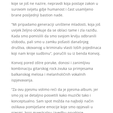
koje se još ne nazire, nepravdi koja postaje zakon u
surovom svijetu gdje humanost i čast usamljeno
brane posljednji bastion nade.
“Mi pripadamo generaciji uništene mladosti, koja još
uvijek željno očekuje da se oblaci tame i zla raziđu.
Kada smo pomislili da smo svojom krvlju odbranili
slobodu, pali smo u zamku pošasti današnjeg
društva, okovanog u kriminalu vlasti loših pojedinaca
koji nam kroje sudbinu”, poručili su iz benda Konvoj.
Konvoj pored oštre poruke, donosi i zanimljivu
kombinaciju gitarskog rock zvuka sa primjesama
balkanskog melosa i melanholičnih vokalnih
ispjevavanja.
“Za ovu pjesmu volimo reći da je pjesma-album, jer
smo joj se detaljno posvetili kako muzički tako i
konceptualno. Sam spot možda na najbolji način
oslikava pomiješane emocije koje smo opjevali u
pjesmi, kroz maestralnu izvedbu prvakinje