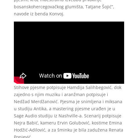
bosanskohercegovačkog glumišta, Tatjane Šojić”,
navode iz benda Konvoj.
Stihove pjesme potpisuje Hamdija Salihbegović, dok
zajedno s njim muziku i aranžman potpisuje i
Nedžad Merdžanović. Pjesma je snimljena i miksana
u studiju Antika, a mastering pjesme urađen je u
Sage Audio studiju iz Nashville-a. Scenarij potpisuje
Nejra Babić, kameru Ervin Golubović, kostime Emina
Hodžić-Adilović, a za šminku je bila zadužena Renata
Ponjević.