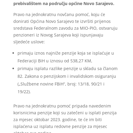
prebivalištem na području općine Novo Sarajevo.
Pravo na jednokratnu novčanu pomoć, koju će
donirati Općina Novo Sarajevo te izvršiti prijenos
sredstava Federalnom zavodu za MIO-PIO, ostvaruju
penzioneri iz Novog Sarajeva koji ispunjavaju
sljedeće uslove:
primaju iznos najniže penzije koja se isplaćuje u
Federaciji BiH u iznosu od 538,27 KM,
primaju isplatu razlike penzije u skladu sa članom
82. Zakona o penzijskom i invalidskom osiguranju
(„Službene novine FBiH“, broj: 13/18, 90/21 i
19/22).
Pravo na jednokratnu pomoć pripada navedenim
korisnicima penzije koji su zatečeni u isplati penzija
za mjesec oktobar 2023. godine, te će im biti
isplaćena uz isplatu redovne penzije za mjesec