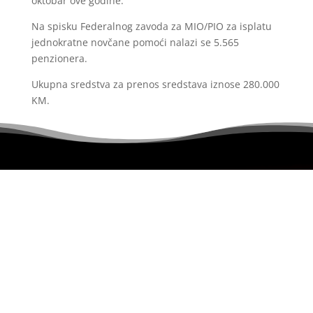
oktobar ove godine.
Na spisku Federalnog zavoda za MIO/PIO za isplatu
jednokratne novčane pomoći nalazi se 5.565
penzionera.
Ukupna sredstva za prenos sredstava iznose 280.000
KM.
Portal uređuje redakcijski kolegij i ne egzistira u
svojstvu pravnog lica.