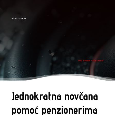
Radio AS Sarajevo
tvoj ritam - tvoj grad
Jednokratna novčana
pomoć penzionerima