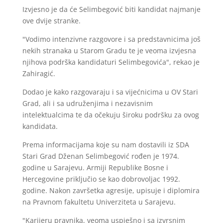
Izvjesno je da će Selimbegović biti kandidat najmanje
ove dvije stranke.
"Vodimo intenzivne razgovore i sa predstavnicima još
nekih stranaka u Starom Gradu te je veoma izvjesna
njihova podrška kandidaturi Selimbegovića", rekao je
Zahiragić.
Dodao je kako razgovaraju i sa vijećnicima u OV Stari
Grad, ali i sa udruženjima i nezavisnim
intelektualcima te da očekuju široku podršku za ovog
kandidata.
Prema informacijama koje su nam dostavili iz SDA
Stari Grad Dženan Selimbegović rođen je 1974.
godine u Sarajevu. Armiji Republike Bosne i
Hercegovine priključio se kao dobrovoljac 1992.
godine. Nakon završetka agresije, upisuje i diplomira
na Pravnom fakultetu Univerziteta u Sarajevu.
"Karijeru pravnika, veoma uspješno i sa izvrsnim