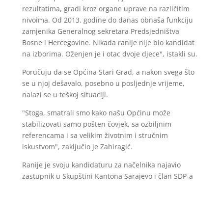
rezultatima, gradi kroz organe uprave na različitim
nivoima. Od 2013. godine do danas obnaša funkciju
zamjenika Generalnog sekretara Predsjedništva
Bosne i Hercegovine. Nikada ranije nije bio kandidat
na izborima. Oženjen je i otac dvoje djece", istakli su.
Poručuju da se Općina Stari Grad, a nakon svega što
se u njoj dešavalo, posebno u posljednje vrijeme,
nalazi se u teškoj situaciji.
"Stoga, smatrali smo kako našu Općinu može
stabilizovati samo pošten čovjek, sa ozbiljnim
referencama i sa velikim životnim i stručnim
iskustvom", zaključio je Zahiragić.
Ranije je svoju kandidaturu za načelnika najavio
zastupnik u Skupštini Kantona Sarajevo i član SDP-a
Irfan Čengić.