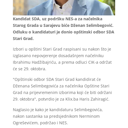
Kandidat SDA, uz podršku NES-a za načelnika
Starog Grada u Sarajevu biće Dženan Selimbegović.
Odluku o kandidaturi je donio opštinski odbor SDA
Stari Grad.
Izbori u opštini Stari Grad raspisani su nakon što je
izglasano nepovjerenje dosadašnjem načelniku
Ibrahimu Hadžibajriću, a prema odluci CIK-a održat
će se 29. oktobra.
"Opštinski odbor SDA Stari Grad kandidirat će
Dženana Selimbegovića za načelnika Opštine Stari
Grad na prijevremenim izborima koji će biti održani
29. oktobra", potvrdio je za Klix.ba Haris Zahiragić.
Naglasio je kako je kandidaturu Selimbegovića,
nakon sastanka sa predsjednikom Nerminom
Ogreševićem, podržao i NES.