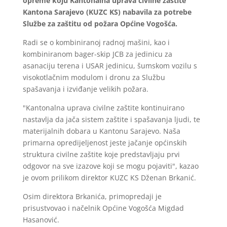
opreme koju Kantonalna uprava civilne zaštite
Kantona Sarajevo (KUZC KS) nabavila za potrebe
Službe za zaštitu od požara Općine Vogošća.
Radi se o kombiniranoj radnoj mašini, kao i
kombiniranom bager-skip JCB za jedinicu za
asanaciju terena i USAR jedinicu, šumskom vozilu s
visokotlačnim modulom i dronu za Službu
spašavanja i izviđanje velikih požara.
"Kantonalna uprava civilne zaštite kontinuirano
nastavlja da jača sistem zaštite i spašavanja ljudi, te
materijalnih dobara u Kantonu Sarajevo. Naša
primarna opredijeljenost jeste jačanje općinskih
struktura civilne zaštite koje predstavljaju prvi
odgovor na sve izazove koji se mogu pojaviti", kazao
je ovom prilikom direktor KUZC KS Dženan Brkanić.
Osim direktora Brkanića, primopredaji je
prisustvovao i načelnik Općine Vogošća Migdad
Hasanović.