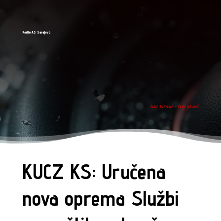
Radio AS Sarajevo
tvoj ritam - tvoj grad
KUCZ KS: Uručena
nova oprema Službi