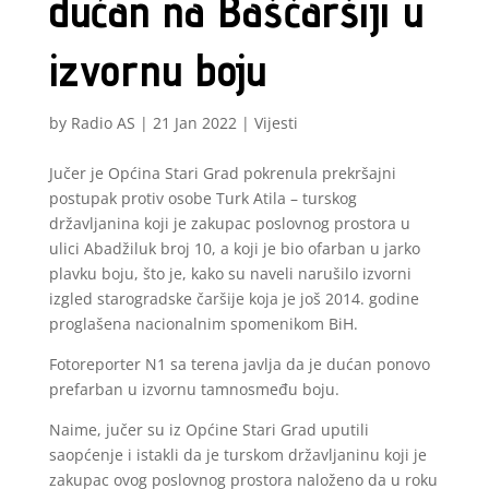
dućan na Baščaršiji u
izvornu boju
by
Radio AS
|
21 Jan 2022
|
Vijesti
Jučer je Općina Stari Grad pokrenula prekršajni
postupak protiv osobe Turk Atila – turskog
državljanina koji je zakupac poslovnog prostora u
ulici Abadžiluk broj 10, a koji je bio ofarban u jarko
plavku boju, što je, kako su naveli narušilo izvorni
izgled starogradske čaršije koja je još 2014. godine
proglašena nacionalnim spomenikom BiH.
Fotoreporter N1 sa terena javlja da je dućan ponovo
prefarban u izvornu tamnosmeđu boju.
Naime, jučer su iz Općine Stari Grad uputili
saopćenje i istakli da je turskom državljaninu koji je
zakupac ovog poslovnog prostora naloženo da u roku