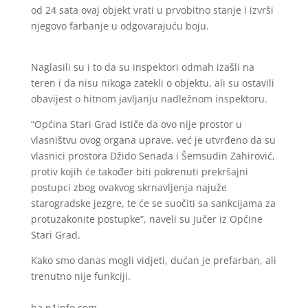
od 24 sata ovaj objekt vrati u prvobitno stanje i izvrši
njegovo farbanje u odgovarajuću boju.
Naglasili su i to da su inspektori odmah izašli na
teren i da nisu nikoga zatekli o objektu, ali su ostavili
obavijest o hitnom javljanju nadležnom inspektoru.
“Općina Stari Grad ističe da ovo nije prostor u
vlasništvu ovog organa uprave, već je utvrđeno da su
vlasnici prostora Džido Senada i Šemsudin Zahirović,
protiv kojih će također biti pokrenuti prekršajni
postupci zbog ovakvog skrnavljenja najuže
starogradske jezgre, te će se suočiti sa sankcijama za
protuzakonite postupke”, naveli su jučer iz Općine
Stari Grad.
Kako smo danas mogli vidjeti, dućan je prefarban, ali
trenutno nije funkciji.
ba.n1info.com