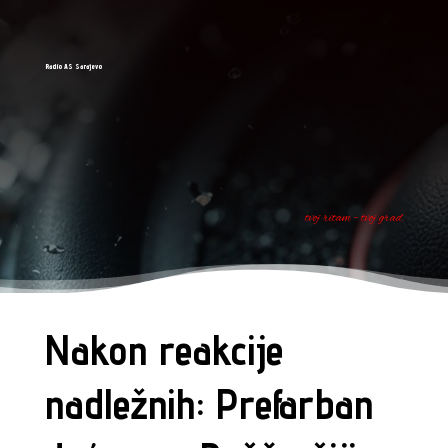
Radio AS Sarajevo
tvoj ritam - tvoj grad
Nakon reakcije
nadležnih: Prefarban