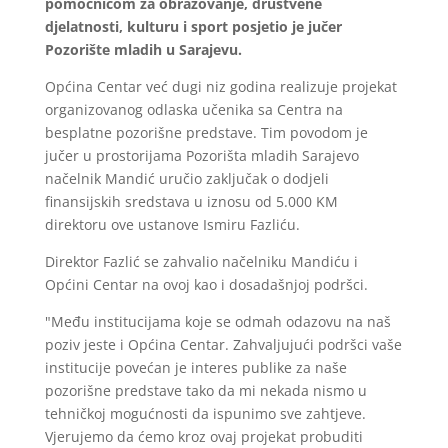
pomoćnicom za obrazovanje, društvene
djelatnosti, kulturu i sport posjetio je jučer
Pozorište mladih u Sarajevu.
Općina Centar već dugi niz godina realizuje projekat
organizovanog odlaska učenika sa Centra na
besplatne pozorišne predstave. Tim povodom je
jučer u prostorijama Pozorišta mladih Sarajevo
načelnik Mandić uručio zaključak o dodjeli
finansijskih sredstava u iznosu od 5.000 KM
direktoru ove ustanove Ismiru Fazliću.
Direktor Fazlić se zahvalio načelniku Mandiću i
Općini Centar na ovoj kao i dosadašnjoj podršci.
"Među institucijama koje se odmah odazovu na naš
poziv jeste i Općina Centar. Zahvaljujući podršci vaše
institucije povećan je interes publike za naše
pozorišne predstave tako da mi nekada nismo u
tehničkoj mogućnosti da ispunimo sve zahtjeve.
Vjerujemo da ćemo kroz ovaj projekat probuditi