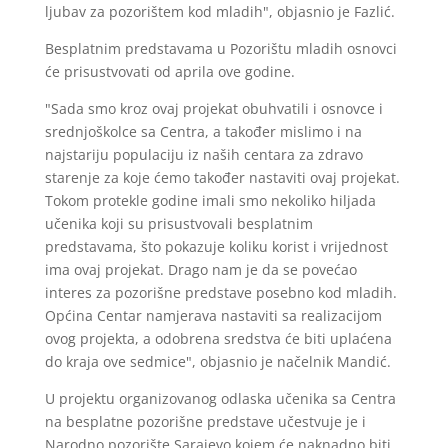
ljubav za pozorištem kod mladih", objasnio je Fazlić.
Besplatnim predstavama u Pozorištu mladih osnovci
će prisustvovati od aprila ove godine.
"Sada smo kroz ovaj projekat obuhvatili i osnovce i
srednjoškolce sa Centra, a također mislimo i na
najstariju populaciju iz naših centara za zdravo
starenje za koje ćemo također nastaviti ovaj projekat.
Tokom protekle godine imali smo nekoliko hiljada
učenika koji su prisustvovali besplatnim
predstavama, što pokazuje koliku korist i vrijednost
ima ovaj projekat. Drago nam je da se povećao
interes za pozorišne predstave posebno kod mladih.
Općina Centar namjerava nastaviti sa realizacijom
ovog projekta, a odobrena sredstva će biti uplaćena
do kraja ove sedmice", objasnio je načelnik Mandić.
U projektu organizovanog odlaska učenika sa Centra
na besplatne pozorišne predstave učestvuje je i
Narodno pozorište Sarajevo kojem će naknadno biti