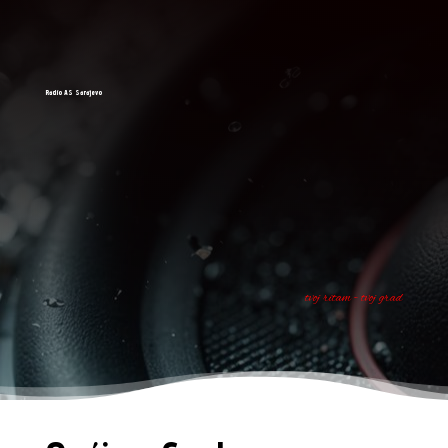
Radio AS Sarajevo
tvoj ritam - tvoj grad