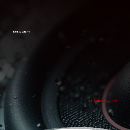
Radio AS Sarajevo
tvoj ritam - tvoj grad