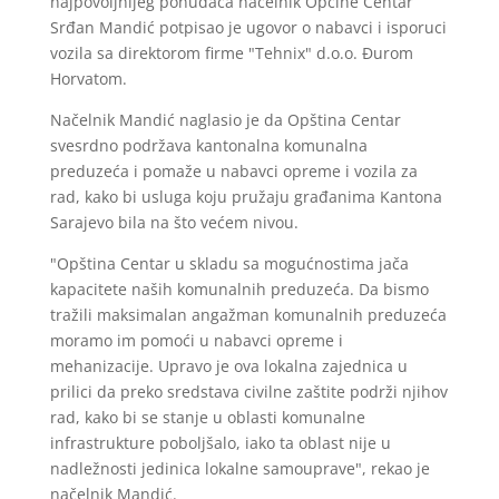
najpovoljnijeg ponuđača načelnik Općine Centar
Srđan Mandić potpisao je ugovor o nabavci i isporuci
vozila sa direktorom firme "Tehnix" d.o.o. Đurom
Horvatom.
Načelnik Mandić naglasio je da Opština Centar
svesrdno podržava kantonalna komunalna
preduzeća i pomaže u nabavci opreme i vozila za
rad, kako bi usluga koju pružaju građanima Kantona
Sarajevo bila na što većem nivou.
"Opština Centar u skladu sa mogućnostima jača
kapacitete naših komunalnih preduzeća. Da bismo
tražili maksimalan angažman komunalnih preduzeća
moramo im pomoći u nabavci opreme i
mehanizacije. Upravo je ova lokalna zajednica u
prilici da preko sredstava civilne zaštite podrži njihov
rad, kako bi se stanje u oblasti komunalne
infrastrukture poboljšalo, iako ta oblast nije u
nadležnosti jedinica lokalne samouprave", rekao je
načelnik Mandić.