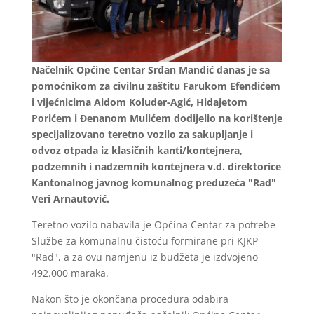
Načelnik Općine Centar Srđan Mandić danas je sa
pomoćnikom za civilnu zaštitu Farukom Efendićem
i vijećnicima Aidom Koluder-Agić, Hidajetom
Porićem i Đenanom Mulićem dodijelio na korištenje
specijalizovano teretno vozilo za sakupljanje i
odvoz otpada iz klasičnih kanti/kontejnera,
podzemnih i nadzemnih kontejnera v.d. direktorice
Kantonalnog javnog komunalnog preduzeća "Rad"
Veri Arnautović.
Teretno vozilo nabavila je Općina Centar za potrebe
Službe za komunalnu čistoću formirane pri KJKP
"Rad", a za ovu namjenu iz budžeta je izdvojeno
492.000 maraka.
Nakon što je okončana procedura odabira