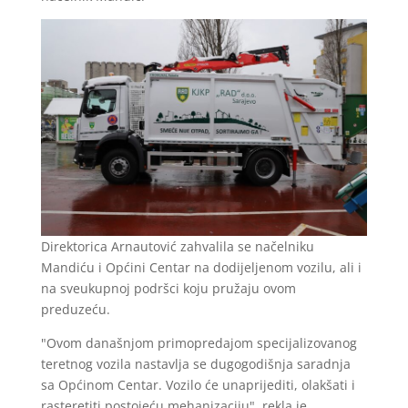
Direktorica Arnautović zahvalila se načelniku
Mandiću i Općini Centar na dodijeljenom vozilu, ali i
na sveukupnoj podršci koju pružaju ovom
preduzeću.
"Ovom današnjom primopredajom specijalizovanog
teretnog vozila nastavlja se dugogodišnja saradnja
sa Općinom Centar. Vozilo će unaprijediti, olakšati i
rasteretiti postojeću mehanizaciju", rekla je