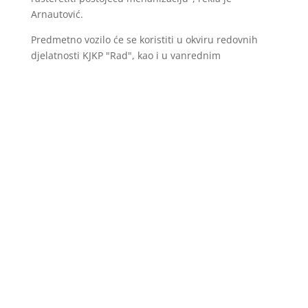
Arnautović.
Predmetno vozilo će se koristiti u okviru redovnih
djelatnosti KJKP "Rad", kao i u vanrednim
okolnostima, odnosno u uslovima proglašenja stanja
prirodnih i drugih nesreća na području općine
Centar.