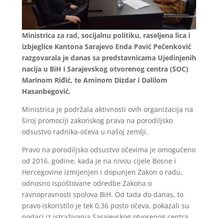
Ministrica za rad, socijalnu politiku, raseljena lica i
izbjeglice Kantona Sarajevo Enda Pavić Pečenković
razgovarala je danas sa predstavnicama Ujedinjenih
nacija u BiH i Sarajevskog otvorenog centra (SOC)
Marinom Riđić, te Aminom Dizdar i Dalilom
Hasanbegović.
Ministrica je podržala aktivnosti ovih organizacija na
široj promociji zakonskog prava na porodiljsko
odsustvo radnika-očeva u našoj zemlji.
Pravo na porodiljsko odsustvo očevima je omogućeno
od 2016. godine, kada je na nivou cijele Bosne i
Hercegovine izmijenjen i dopunjen Zakon o radu,
odnosno ispoštovane odredbe Zakona o
ravnopravnosti spolova BiH. Od tada do danas, to
pravo iskoristilo je tek 0,36 posto očeva, pokazali su
podaci iz istraživanja Sarajevskog otvorenog centra.