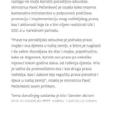
razloga ne može koristiti porodiljno odsustvo.
Ministrica Pavić Pečenković je istakla kako resorno
kantonalno ministarstvo u potpunosti podržava
promociju i implementaciju ovog roditeljskog prava,
kao i aktivnosti koje će s tim ciljem realizirati UN i
SOC-a u narednom periodu.
“Pravo na porodiljsko odsustvo je jednako pravo
majke i oca djeteta u našoj zemlji, a bitno je naglasiti
i da zakon dozvoljava da otac i majka, pojedinačno,
kako se dogovore, koriste ovo pravo po nekoliko
mjeseci tokom godine dana, od rođenja djeteta. Vrlo
je važno da promovišemo ova i sva druga prava
roditelja, kao i zakone koji regulišu prava porodice i
djece u našoj zemlji”, istakla je ministrica Pavić
Pečenković ovom prilikom.
Tema današnjeg sastanka je bio i Gender akcioni
plan za period do 2027. godine, a koji će se uskoro
naći na dnevnom redu Vlade KS.