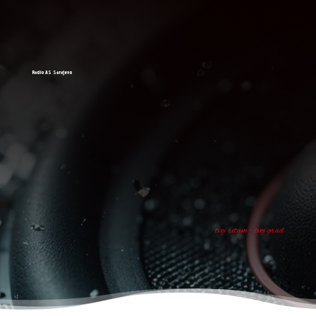
Radio AS Sarajevo
tvoj ritam - tvoj grad