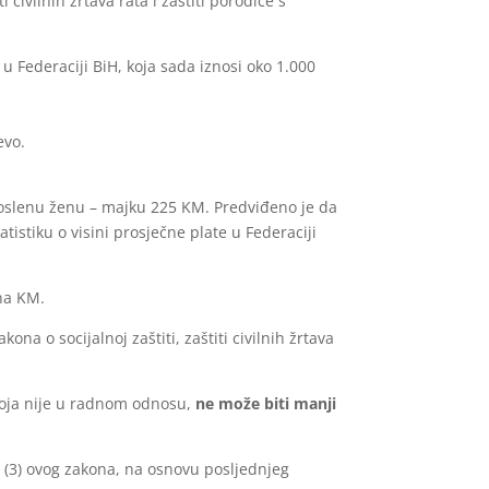
civilnih žrtava rata i zaštiti porodice s
 u Federaciji BiH, koja sada iznosi oko 1.000
evo.
oslenu ženu – majku 225 KM. Predviđeno je da
istiku o visini prosječne plate u Federaciji
na KM.
 o socijalnoj zaštiti, zaštiti civilnih žrtava
koja nije u radnom odnosu,
ne može biti manji
av (3) ovog zakona, na osnovu posljednjeg