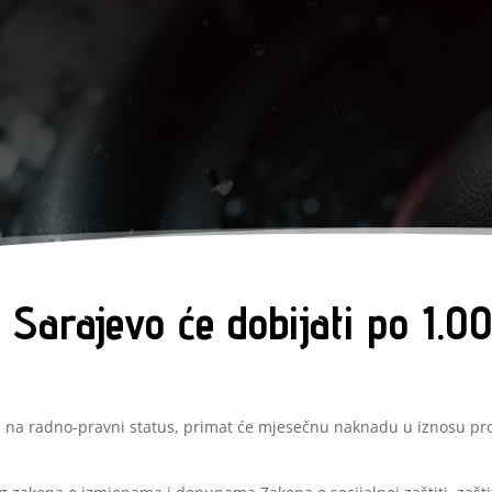
 Sarajevo će dobijati po 1.
a na radno-pravni status, primat će mjesečnu naknadu u iznosu pros