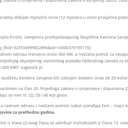
 zakona o izmjenama i dopunama Zakona o socijalnoj zaštiti, zaštiti 
orodilja dobijati mjesečni iznos (12 mjeseci) u visini prosječne plate
nijela Kristić, zamjenica predsjedavajućeg Skupštine Kantona Saraj
ory_fbid=323104999822896&id=100063701951192
radnom odnosu trenutno iznosi 450 KM, a novčana pomoć za nezap
ljednjeg objavljenog statističkog podatka Federalnog zavoda za stat
.000 KM)" naglasila je.
budžetu Kantona Sarajevo biti izdvojen dodatni iznos od 29 milio
ndman na član 20. Prijedloga zakona o izmjenama i dopunama Zakona
u se novi st. (2), (3) i (4) koji glase:
jci u radnom odnosu i novčane pomoći nakon porođaja ženi – majci 
egovine za prethodnu godinu
.
ine iz stava (2) ovog člana se utvrđuje instrukcijom iz člana 13. st