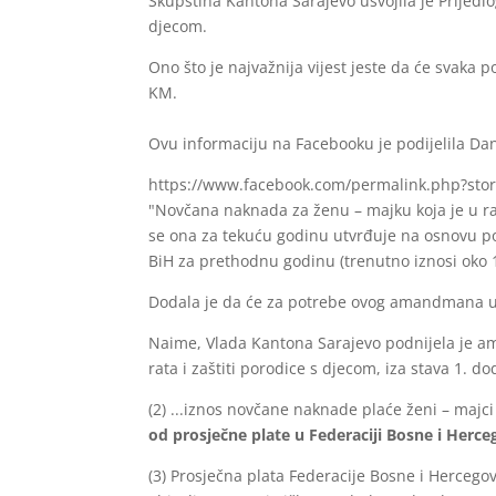
Skupština Kantona Sarajevo usvojila je Prijedlog
djecom.
Ono što je najvažnija vijest jeste da će svaka p
KM.
Ovu informaciju na Facebooku je podijelila Da
https://www.facebook.com/permalink.php?st
"Novčana naknada za ženu – majku koja je u 
se ona za tekuću godinu utvrđuje na osnovu pos
BiH za prethodnu godinu (trenutno iznosi oko 1
Dodala je da će za potrebe ovog amandmana u 
Naime, Vlada Kantona Sarajevo podnijela je ama
rata i zaštiti porodice s djecom, iza stava 1. dodaj
(2) ...iznos novčane naknade plaće ženi – ma
od prosječne plate u Federaciji Bosne i Herc
(3) Prosječna plata Federacije Bosne i Hercegov