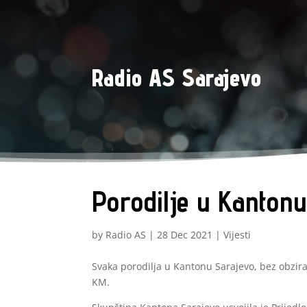
Radio AS Sarajevo
Porodilje u Kantonu
by
Radio AS
|
28 Dec 2021
|
Vijesti
Svaka porodilja u Kantonu Sarajevo, bez obzir
KM.