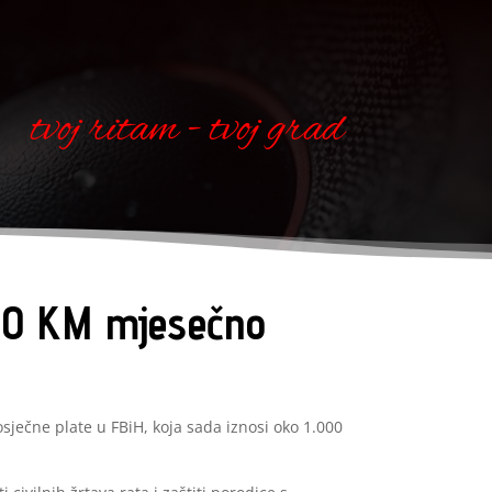
tvoj ritam - tvoj grad
000 KM mjesečno
ječne plate u FBiH, koja sada iznosi oko 1.000