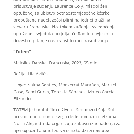
prisustvuje suđenju Laurence Coly, mladoj ženi
optuženoj za ubistvo petnaestomjesečne kćerke
prepuštene nadolazećoj plimi na jednoj plaži na
sjeveru Francuske. No, tokom suđenja, svjedočenja
optužene i svjedoka poljuljat će Ramina uvjerenja i
dovesti u pitanje našu vlastitu moć rasuđivanja.
"Totem"
Meksiko, Danska, Francuska, 2023, 95 min.
Režija: Lila Avilés
Uloge: Naíma Sentíes, Monserrat Marañon, Marisol
Gasé, Saori Gurza, Teresita Sánchez, Mateo García
Elizondo
TOTEM je horalni film o životu. Sedmogodišnja Sol
provodi dan u domu svoga dede pomažući tetkama
Nuri i Alejandri da organizuju zabavu iznenađenja za
njenog oca Tonatiuha. Na izmaku dana nastupa