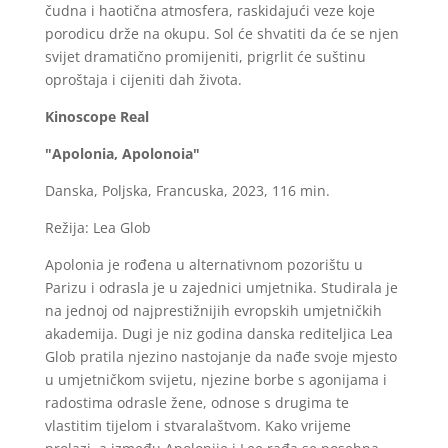
čudna i haotična atmosfera, raskidajući veze koje
porodicu drže na okupu. Sol će shvatiti da će se njen
svijet dramatično promijeniti, prigrlit će suštinu
oproštaja i cijeniti dah života.
Kinoscope Real
"Apolonia, Apolonoia"
Danska, Poljska, Francuska, 2023, 116 min.
Režija: Lea Glob
Apolonia je rođena u alternativnom pozorištu u
Parizu i odrasla je u zajednici umjetnika. Studirala je
na jednoj od najprestižnijih evropskih umjetničkih
akademija. Dugi je niz godina danska rediteljica Lea
Glob pratila njezino nastojanje da nađe svoje mjesto
u umjetničkom svijetu, njezine borbe s agonijama i
radostima odrasle žene, odnose s drugima te
vlastitim tijelom i stvaralaštvom. Kako vrijeme