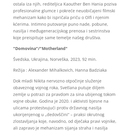
ostala iza njih, rediteljica Kaouther Ben Hania poziva
profesionalne glumce i pokreće neuobičajeni filmski
mehanizam kako bi ispričala priču o Olfi i njenim
kćerima. Intimno putovanje puno nade, pobune,
nasilja i međugeneracijskog prenosa i sestrinstva
koje preispituje same temelje našeg društva.
"Domovina"/"Motherland"
Švedska, Ukrajina, Norveška, 2023, 92 min.
Režija : Alexander Mihalkovich, Hanna Badziaka
Dok mladi Nikita nervozno otpočinje služenje
obaveznog vojnog roka, Svetlana putuje diljem
zemlje u potrazi za pravdom za sina ubijenog tokom
vojne obuke. Godina je 2020. i aktivisti bjesne na
ulicama protestvujući protiv državnog nasilja
ukorijenjenog u „dedovščini“ – praksi okrutnog
zlostavljanja koje, navodno, od dječaka pravi vojnike,
ali zapravo je mehanizam sijanja straha i nasilja