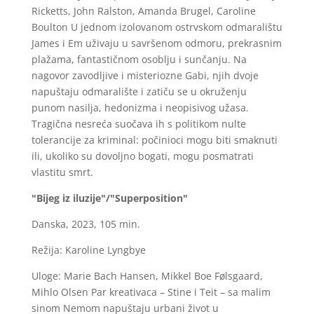
Ricketts, John Ralston, Amanda Brugel, Caroline
Boulton U jednom izolovanom ostrvskom odmaralištu
James i Em uživaju u savršenom odmoru, prekrasnim
plažama, fantastičnom osoblju i sunčanju. Na
nagovor zavodljive i misteriozne Gabi, njih dvoje
napuštaju odmaralište i zatiču se u okruženju
punom nasilja, hedonizma i neopisivog užasa.
Tragična nesreća suočava ih s politikom nulte
tolerancije za kriminal: počinioci mogu biti smaknuti
ili, ukoliko su dovoljno bogati, mogu posmatrati
vlastitu smrt.
"Bijeg iz iluzije"/"Superposition"
Danska, 2023, 105 min.
Režija: Karoline Lyngbye
Uloge: Marie Bach Hansen, Mikkel Boe Følsgaard,
Mihlo Olsen Par kreativaca – Stine i Teit – sa malim
sinom Nemom napuštaju urbani život u