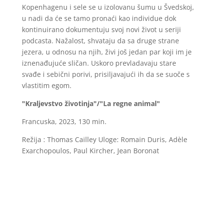
Kopenhagenu i sele se u izolovanu šumu u Švedskoj,
u nadi da će se tamo pronaći kao individue dok
kontinuirano dokumentuju svoj novi život u seriji
podcasta. Nažalost, shvataju da sa druge strane
jezera, u odnosu na njih, živi još jedan par koji im je
iznenađujuće sličan. Uskoro prevladavaju stare
svađe i sebični porivi, prisiljavajući ih da se suoče s
vlastitim egom.
"Kraljevstvo životinja"/"La regne animal"
Francuska, 2023, 130 min.
Režija : Thomas Cailley Uloge: Romain Duris, Adèle
Exarchopoulos, Paul Kircher, Jean Boronat
U svijetu suočenom sa serijom genetskih mutacija
zbog kojih se ljudi postepeno pretvaraju u životinje,
François čini sve što može kako bi spasio svoju
suprugu pogođenu tim misterioznim stanjem. I dok
se stvorenja povlače u obližnju šumu, François sa