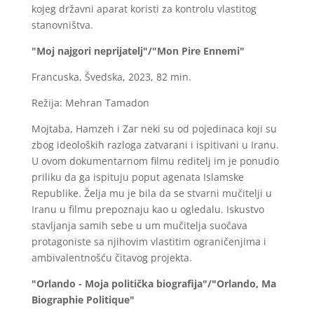
kojeg državni aparat koristi za kontrolu vlastitog
stanovništva.
"Moj najgori neprijatelj"/"Mon Pire Ennemi"
Francuska, Švedska, 2023, 82 min.
Režija: Mehran Tamadon
Mojtaba, Hamzeh i Zar neki su od pojedinaca koji su
zbog ideoloških razloga zatvarani i ispitivani u Iranu.
U ovom dokumentarnom filmu reditelj im je ponudio
priliku da ga ispituju poput agenata Islamske
Republike. Želja mu je bila da se stvarni mučitelji u
Iranu u filmu prepoznaju kao u ogledalu. Iskustvo
stavljanja samih sebe u um mučitelja suočava
protagoniste sa njihovim vlastitim ograničenjima i
ambivalentnošću čitavog projekta.
"Orlando - Moja politička biografija"/"Orlando, Ma
Biographie Politique"