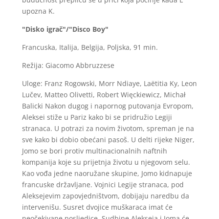
upozna K.
"Disko igrač"/"Disco Boy"
Francuska, Italija, Belgija, Poljska, 91 min.
Režija: Giacomo Abbruzzese
Uloge: Franz Rogowski, Morr Ndiaye, Laëtitia Ky, Leon
Lučev, Matteo Olivetti, Robert Więckiewicz, Michał
Balicki Nakon dugog i napornog putovanja Evropom,
Aleksei stiže u Pariz kako bi se pridružio Legiji
stranaca. U potrazi za novim životom, spreman je na
sve kako bi dobio obećani pasoš. U delti rijeke Niger,
Jomo se bori protiv multinacionalnih naftnih
kompanija koje su prijetnja životu u njegovom selu.
Kao vođa jedne naoružane skupine, Jomo kidnapuje
francuske državljane. Vojnici Legije stranaca, pod
Aleksejevim zapovjedništvom, dobijaju naredbu da
intervenišu. Susret dvojice muškaraca imat će
neočekivane posljedice. Sudbine Alekseja i Joma će