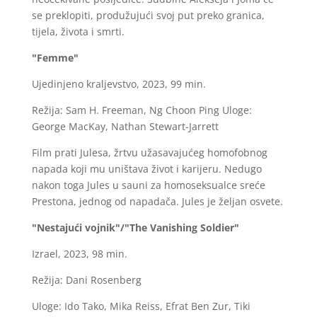
se preklopiti, produžujući svoj put preko granica,
tijela, života i smrti.
"Femme"
Ujedinjeno kraljevstvo, 2023, 99 min.
Režija: Sam H. Freeman, Ng Choon Ping Uloge:
George MacKay, Nathan Stewart-Jarrett
Film prati Julesa, žrtvu užasavajućeg homofobnog
napada koji mu uništava život i karijeru. Nedugo
nakon toga Jules u sauni za homoseksualce sreće
Prestona, jednog od napadača. Jules je željan osvete.
"Nestajući vojnik"/"The Vanishing Soldier"
Izrael, 2023, 98 min.
Režija: Dani Rosenberg
Uloge: Ido Tako, Mika Reiss, Efrat Ben Zur, Tiki