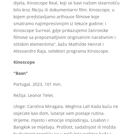
dijela, Kinoscope Real, koji se bavi našom stvarnošću
bilo kroz fikciju ili dokumentarni film; Kinoscope, u
kojem predstavljamo arthouse filmove koje
smatramo najimpresivnijim iz tekuće godine; i
Kinoscope Surreal, gdje prikazujemo žanrovske
filmove sa prepoznatljivim originalnim narativnim i
stilskim elementima", kažu Mathilde Henrot i
Alessandro Raja, selektori programa Kinoscope.
Kinoscope
"Baan"
Portugal, 2023, 101 min.
Režija: Leonor Teles
Uloge: Carolina Miragaia, Meghna Lall Kada kuću ne
osjećate kao dom, lutanje vam postaje rutina.
Vrijeme, mjesto i emocije implodiraju, Lisabon i
Bangkok se miješaju. Prošlost, sadašnjost ili možda
budućnost prepliću se u priči koja počinje kada L