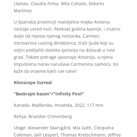
Llamas, Claudia Fimia, Mila Collado, Dolores
Martínez
U španskoj provinciji maloljetna majka Antonia
nestaje usred noći. Pedeset godina kasnije, i znatno
dalje od mjesta njenog nestanka, Carmen,
introvertna casting direktorica, traži ljude koji su
voljni podijeliti vlastita sjećanja na dolazak u novi
grad. Tokom potrage upoznaje Antoniju, a njena
impulsivna narav narušava Carmeninu samoću. Ko
kaže da vrijeme liječi sve rane?
Kinoscope Surreal
"Beskrajni bazen"/"Infinity Pool"
Kanada, Mađarska, Hrvatska, 2022, 117 min.
Režija: Brandon Cronenberg
Uloge: Alexander Skarsgård, Mia Goth, Cleopatra
Coleman, Jalil Lespert, Thomas Kretschmann, Jeffrey