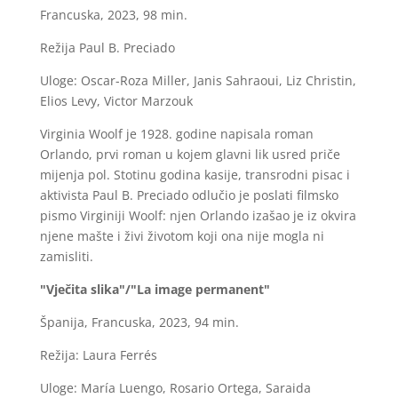
Francuska, 2023, 98 min.
Režija Paul B. Preciado
Uloge: Oscar-Roza Miller, Janis Sahraoui, Liz Christin,
Elios Levy, Victor Marzouk
Virginia Woolf je 1928. godine napisala roman
Orlando, prvi roman u kojem glavni lik usred priče
mijenja pol. Stotinu godina kasije, transrodni pisac i
aktivista Paul B. Preciado odlučio je poslati filmsko
pismo Virginiji Woolf: njen Orlando izašao je iz okvira
njene mašte i živi životom koji ona nije mogla ni
zamisliti.
"Vječita slika"/"La image permanent"
Španija, Francuska, 2023, 94 min.
Režija: Laura Ferrés
Uloge: María Luengo, Rosario Ortega, Saraida