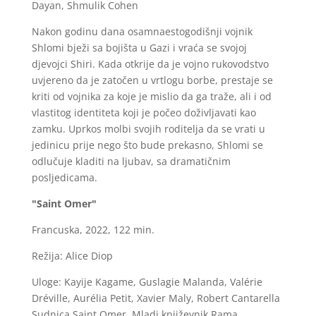
Dayan, Shmulik Cohen
Nakon godinu dana osamnaestogodišnji vojnik
Shlomi bježi sa bojišta u Gazi i vraća se svojoj
djevojci Shiri. Kada otkrije da je vojno rukovodstvo
uvjereno da je zatočen u vrtlogu borbe, prestaje se
kriti od vojnika za koje je mislio da ga traže, ali i od
vlastitog identiteta koji je počeo doživljavati kao
zamku. Uprkos molbi svojih roditelja da se vrati u
jedinicu prije nego što bude prekasno, Shlomi se
odlučuje kladiti na ljubav, sa dramatičnim
posljedicama.
"Saint Omer"
Francuska, 2022, 122 min.
Režija: Alice Diop
Uloge: Kayije Kagame, Guslagie Malanda, Valérie
Dréville, Aurélia Petit, Xavier Maly, Robert Cantarella
Sudnica Saint Omer. Mladi književnik Rama