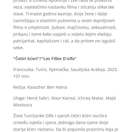
prolazi, a između Apolonije i Lee rađa se posebna
veza, svjedočimo nastanku filma i sticanju slikarske
slave. Trinaest godina kasnije, dvije žene i dalje
razmišljaju o vlastitim putevima u ovom dojmljivom
filmu o umjetnosti, ljubavi, majčinstvu, seksualnosti,
prikazu i tome kako uspjeti u svijetu kojim vladaju
patrijarhat, kapitalizam i rat, a da pritom ne izgubiš
sebe.
"Četiri kćeri"/"Les Filles D'olfa"
Francuska, Tunis, Njemačka, Saudijska Arabija, 2023,
107 min.
Režija: Kaouther Ben Hania
Uloge: Hend Sabri, Nour Karoui, Ichraq Matar, Majd
Mastoura
Život Tunižanke Olfe i njenih četiri kćeri oscilira
između svjetla i sjena. Jednoga dana njene dvije
starije kćeri nestanu. Da bi popunila prazninu koja je