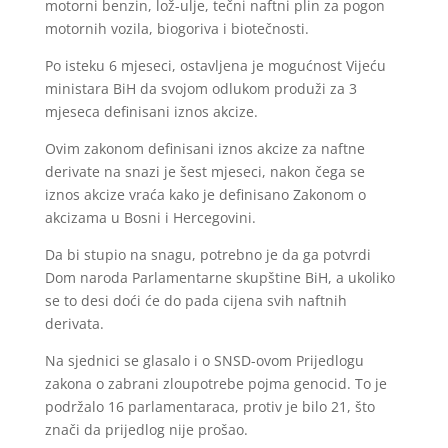
motorni benzin, lož-ulje, tečni naftni plin za pogon
motornih vozila, biogoriva i biotečnosti.
Po isteku 6 mjeseci, ostavljena je mogućnost Vijeću
ministara BiH da svojom odlukom produži za 3
mjeseca definisani iznos akcize.
Ovim zakonom definisani iznos akcize za naftne
derivate na snazi je šest mjeseci, nakon čega se
iznos akcize vraća kako je definisano Zakonom o
akcizama u Bosni i Hercegovini.
Da bi stupio na snagu, potrebno je da ga potvrdi
Dom naroda Parlamentarne skupštine BiH, a ukoliko
se to desi doći će do pada cijena svih naftnih
derivata.
Na sjednici se glasalo i o SNSD-ovom Prijedlogu
zakona o zabrani zloupotrebe pojma genocid. To je
podržalo 16 parlamentaraca, protiv je bilo 21, što
znači da prijedlog nije prošao.