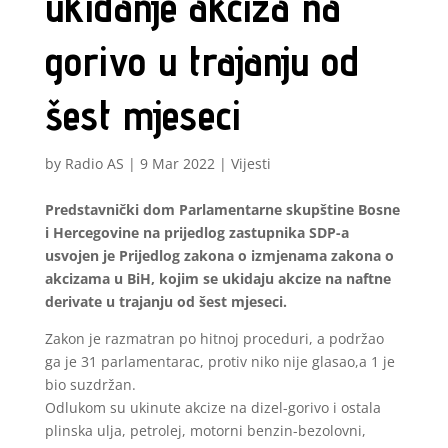
ukidanje akciza na
gorivo u trajanju od
šest mjeseci
by
Radio AS
|
9 Mar 2022
|
Vijesti
Predstavnički dom Parlamentarne skupštine Bosne
i Hercegovine na prijedlog zastupnika SDP-a
usvojen je Prijedlog zakona o izmjenama zakona o
akcizama u BiH, kojim se ukidaju akcize na naftne
derivate u trajanju od šest mjeseci.
Zakon je razmatran po hitnoj proceduri, a podržao
ga je 31 parlamentarac, protiv niko nije glasao,a 1 je
bio suzdržan.
Odlukom su ukinute akcize na dizel-gorivo i ostala
plinska ulja, petrolej, motorni benzin-bezolovni,