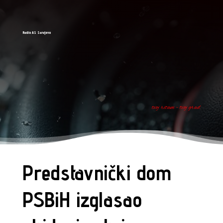
Radio AS Sarajevo
tvoj ritam - tvoj grad
Predstavnički dom
PSBiH izglasao