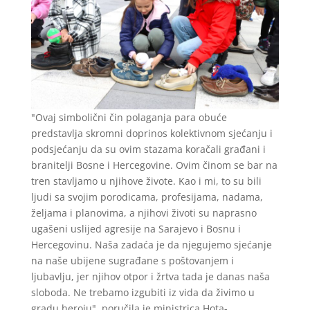
"Ovaj simbolični čin polaganja para obuće
predstavlja skromni doprinos kolektivnom sjećanju i
podsjećanju da su ovim stazama koračali građani i
branitelji Bosne i Hercegovine. Ovim činom se bar na
tren stavljamo u njihove živote. Kao i mi, to su bili
ljudi sa svojim porodicama, profesijama, nadama,
željama i planovima, a njihovi životi su naprasno
ugašeni uslijed agresije na Sarajevo i Bosnu i
Hercegovinu. Naša zadaća je da njegujemo sjećanje
na naše ubijene sugrađane s poštovanjem i
ljubavlju, jer njihov otpor i žrtva tada je danas naša
sloboda. Ne trebamo izgubiti iz vida da živimo u
gradu heroju", poručila je ministrica Hota-