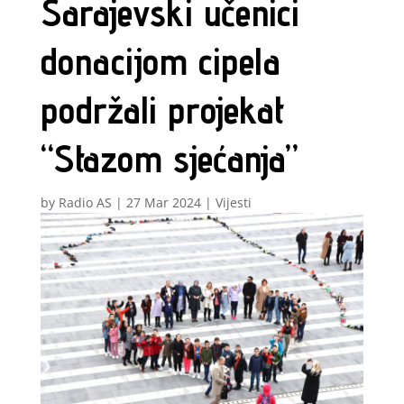
Sarajevski učenici
donacijom cipela
podržali projekat
“Stazom sjećanja”
by
Radio AS
|
27 Mar 2024
|
Vijesti