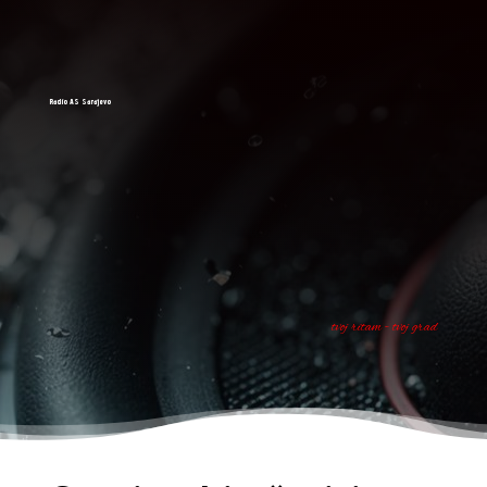
Radio AS Sarajevo
tvoj ritam - tvoj grad