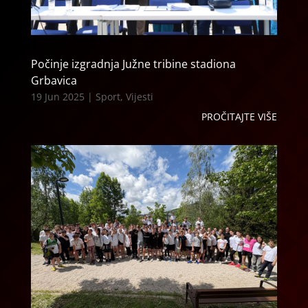
Počinje izgradnja Južne tribine stadiona
Grbavica
19 Jun 2025
|
Sport
,
Vijesti
PROČITAJTE VIŠE