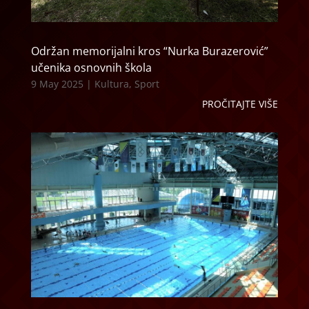
Održan memorijalni kros “Nurka Burazerović”
učenika osnovnih škola
9 May 2025
|
Kultura
,
Sport
PROČITAJTE VIŠE