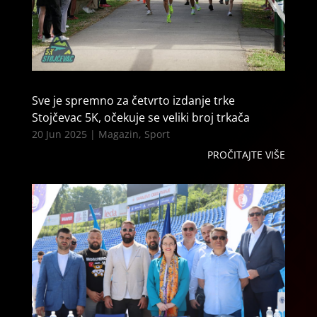
Sve je spremno za četvrto izdanje trke
Stojčevac 5K, očekuje se veliki broj trkača
20 Jun 2025
|
Magazin
,
Sport
PROČITAJTE VIŠE