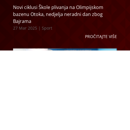
Novi ciklusi Škole plivanja na Olimpijskom
bazenu Otoka, nedjelja neradni dan zbog
Bajrama
27 Mar 2025
|
Sport
PROČITAJTE VIŠE
Olimpijski bazen Otoka potpisao važne