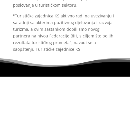
poslovanje u turističkom sektoru.
"Turistička zajednica KS aktivno radi na uvezivanju i
saradnji sa akterima pozitivnog djelovanja i razvoja
turizma, a ovim sastankom dobili smo novog
partnera na nivou Federacije BiH, s ciljem što boljih
rezultata turističkog prometa", navodi se u
saopštenju Turističke zajednice KS.
Portal uređuje redakcijski kolegij i ne egzistira u
svojstvu pravnog lica.