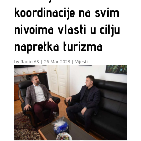
koordinacije na svim
nivoima vlasti u cilju
napretka turizma
by
Radio AS
|
26 Mar 2023
|
Vijesti