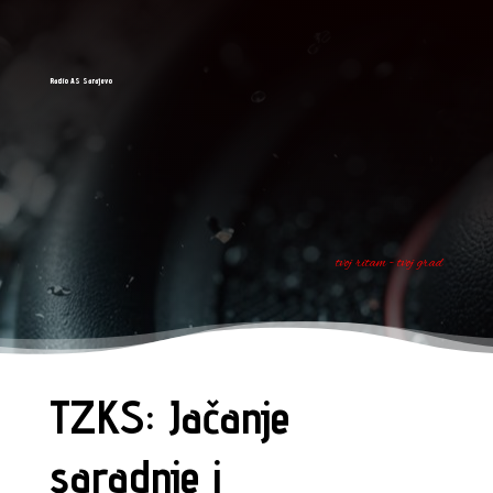
Radio AS Sarajevo
tvoj ritam - tvoj grad
TZKS: Jačanje
saradnje i