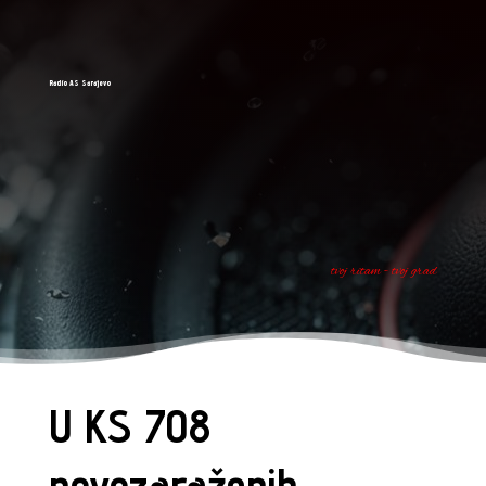
Radio AS Sarajevo
tvoj ritam - tvoj grad
U KS 708
novozaraženih