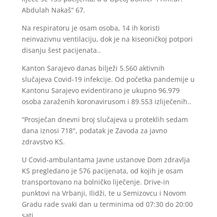
Abdulah Nakaš” 67.
Na respiratoru je osam osoba, 14 ih koristi
neinvazivnu ventilaciju, dok je na kiseoničkoj potpori
disanju šest pacijenata..
Kanton Sarajevo danas bilježi 5.560 aktivnih
slučajeva Covid-19 infekcije. Od početka pandemije u
Kantonu Sarajevo evidentirano je ukupno 96.979
osoba zaraženih koronavirusom i 89.553 izliječenih..
“Prosječan dnevni broj slučajeva u proteklih sedam
dana iznosi 718", podatak je Zavoda za javno
zdravstvo KS.
U Covid-ambulantama Javne ustanove Dom zdravlja
KS pregledano je 576 pacijenata, od kojih je osam
transportovano na bolničko liječenje. Drive-in
punktovi na Vrbanji, Ilidži, te u Semizovcu i Novom
Gradu rade svaki dan u terminima od 07:30 do 20:00
sati.