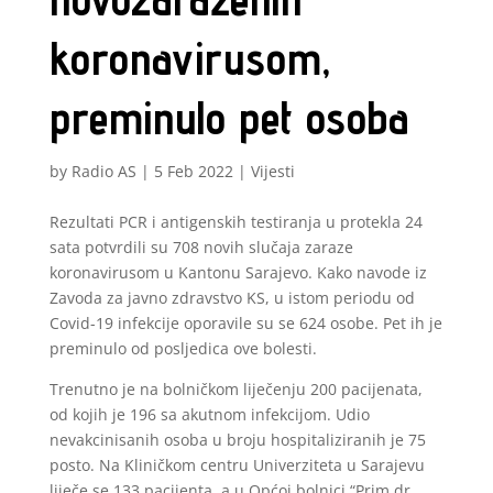
koronavirusom,
preminulo pet osoba
by
Radio AS
|
5 Feb 2022
|
Vijesti
Rezultati PCR i antigenskih testiranja u protekla 24
sata potvrdili su 708 novih slučaja zaraze
koronavirusom u Kantonu Sarajevo. Kako navode iz
Zavoda za javno zdravstvo KS, u istom periodu od
Covid-19 infekcije oporavile su se 624 osobe. Pet ih je
preminulo od posljedica ove bolesti.
Trenutno je na bolničkom liječenju 200 pacijenata,
od kojih je 196 sa akutnom infekcijom. Udio
nevakcinisanih osoba u broju hospitaliziranih je 75
posto. Na Kliničkom centru Univerziteta u Sarajevu
liječe se 133 pacijenta, a u Općoj bolnici “Prim.dr.