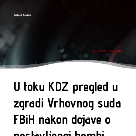
Radio AS Sarajevo
tvoj ritam - tvoj grad
U toku KDZ pregled u
zgradi Vrhovnog suda
FBiH nakon dojave o
postavljenoj bombi