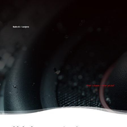
Radio AS Sarajevo
tvoj ritam - tvoj grad