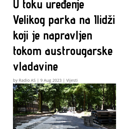
U toku uređenje
Velikog parka na Ilidži
koji je napravljen
tokom austrougarske
vladavine
by
Radio AS
|
9 Aug 2023
|
Vijesti