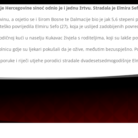
e Hercegovine sinoć odnio je i jednu žrtvu. Stradala je Elmira Sef
inu, a osjetio se i širom Bosne te Dalmacije bio je jak 5,6 stepeni p
teško povrijedila Elmiru Sefo (27), koja je uslijed zadobijenih povr
čnoj kući u naselju Kukavac živjela s roditeljima, koji su lakše po
nicu gdje su ljekari pokušali da je ožive, međutim bezuspješno. Pov
oruke i riječi utjehe porodici stradale dvadesetsedmogodišnje Elm
ra u svojstvu pravnog lica.