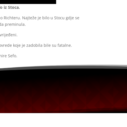
o iz Stoca.
o Richteru. Najteže je bilo u Stocu gdje se
eda preminula.
vrijeđeni.
rede koje je zadobila bile su fatalne.
ire Sefo.