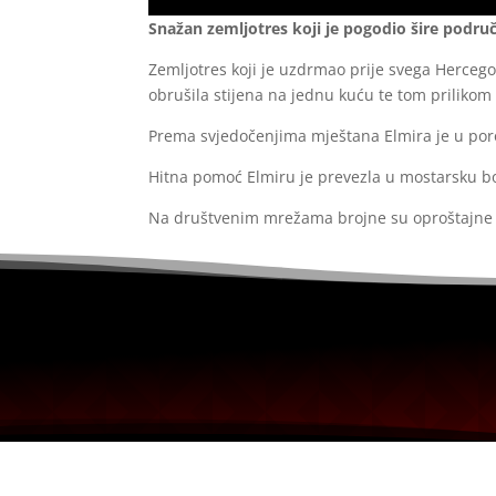
Snažan zemljotres koji je pogodio šire područj
Zemljotres koji je uzdrmao prije svega Hercegov
obrušila stijena na jednu kuću te tom prilikom 
Prema svjedočenjima mještana Elmira je u porodi
Hitna pomoć Elmiru je prevezla u mostarsku bol
Na društvenim mrežama brojne su oproštajne p
Portal uređuje redakcijski kolegij i ne egzisti