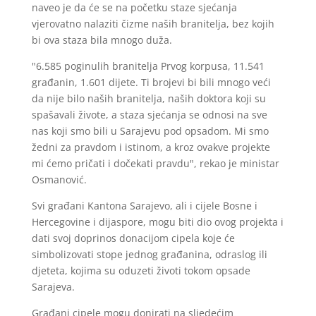
naveo je da će se na početku staze sjećanja
vjerovatno nalaziti čizme naših branitelja, bez kojih
bi ova staza bila mnogo duža.
"6.585 poginulih branitelja Prvog korpusa, 11.541
građanin, 1.601 dijete. Ti brojevi bi bili mnogo veći
da nije bilo naših branitelja, naših doktora koji su
spašavali živote, a staza sjećanja se odnosi na sve
nas koji smo bili u Sarajevu pod opsadom. Mi smo
žedni za pravdom i istinom, a kroz ovakve projekte
mi ćemo pričati i dočekati pravdu", rekao je ministar
Osmanović.
Svi građani Kantona Sarajevo, ali i cijele Bosne i
Hercegovine i dijaspore, mogu biti dio ovog projekta i
dati svoj doprinos donacijom cipela koje će
simbolizovati stope jednog građanina, odraslog ili
djeteta, kojima su oduzeti životi tokom opsade
Sarajeva.
Građani cipele mogu donirati na sljedećim