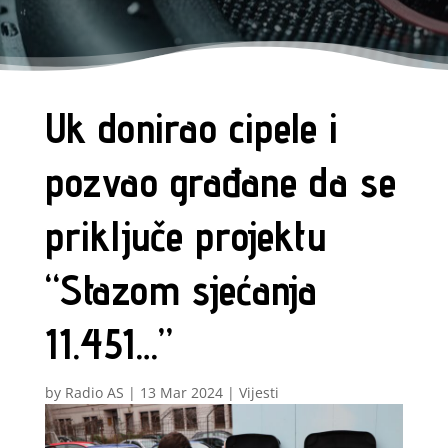
Uk donirao cipele i
pozvao građane da se
priključe projektu
“Stazom sjećanja
11.451…”
by
Radio AS
|
13 Mar 2024
|
Vijesti