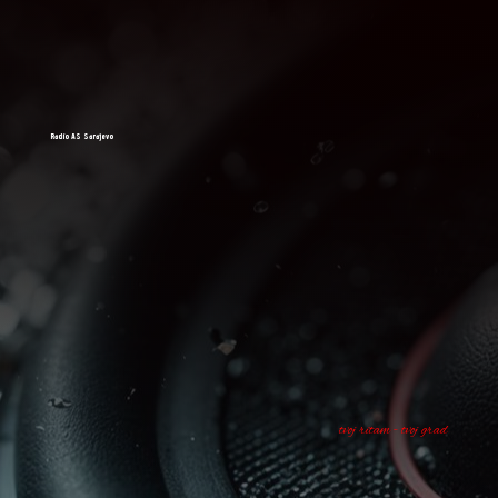
Radio AS Sarajevo
tvoj ritam - tvoj grad