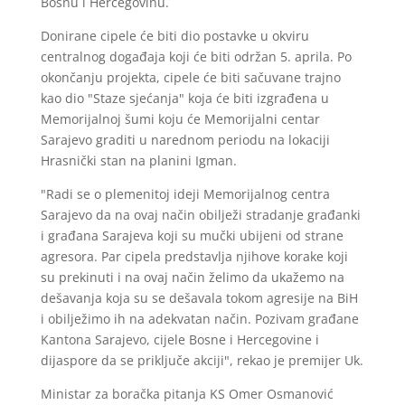
Bosnu i Hercegovinu.
Donirane cipele će biti dio postavke u okviru
centralnog događaja koji će biti održan 5. aprila. Po
okončanju projekta, cipele će biti sačuvane trajno
kao dio "Staze sjećanja" koja će biti izgrađena u
Memorijalnoj šumi koju će Memorijalni centar
Sarajevo graditi u narednom periodu na lokaciji
Hrasnički stan na planini Igman.
"Radi se o plemenitoj ideji Memorijalnog centra
Sarajevo da na ovaj način obilježi stradanje građanki
i građana Sarajeva koji su mučki ubijeni od strane
agresora. Par cipela predstavlja njihove korake koji
su prekinuti i na ovaj način želimo da ukažemo na
dešavanja koja su se dešavala tokom agresije na BiH
i obilježimo ih na adekvatan način. Pozivam građane
Kantona Sarajevo, cijele Bosne i Hercegovine i
dijaspore da se priključe akciji", rekao je premijer Uk.
Ministar za boračka pitanja KS Omer Osmanović