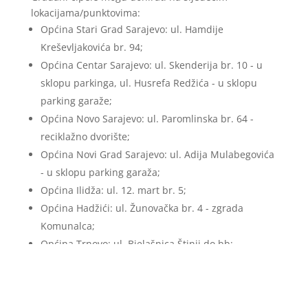
lokacijama/punktovima:
Općina Stari Grad Sarajevo: ul. Hamdije
Kreševljakovića br. 94;
Općina Centar Sarajevo: ul. Skenderija br. 10 - u
sklopu parkinga, ul. Husrefa Redžića - u sklopu
parking garaže;
Općina Novo Sarajevo: ul. Paromlinska br. 64 -
reciklažno dvorište;
Općina Novi Grad Sarajevo: ul. Adija Mulabegovića
- u sklopu parking garaža;
Općina Ilidža: ul. 12. mart br. 5;
Općina Hadžići: ul. Žunovačka br. 4 - zgrada
Komunalca;
Općina Trnovo: ul. Bjelašnica Štinji do bb;
Općina Vogošća: ul. Omladinska do broja 14;
Općina Ilijaš: ul. Bosanski put bb - recklažno
dvorište.