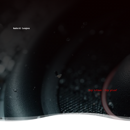
Radio AS Sarajevo
tvoj ritam - tvoj grad