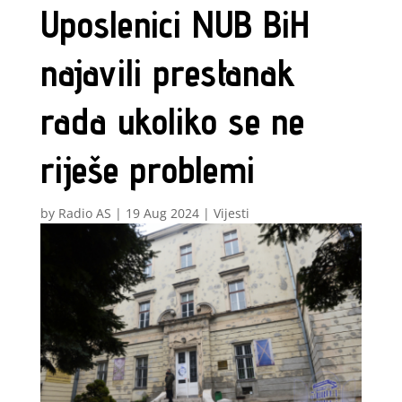
Uposlenici NUB BiH
najavili prestanak
rada ukoliko se ne
riješe problemi
by
Radio AS
|
19 Aug 2024
|
Vijesti