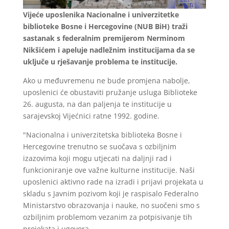
Vijeće uposlenika Nacionalne i univerzitetke
biblioteke Bosne i Hercegovine (NUB BiH) traži
sastanak s federalnim premijerom Nerminom
Nikšićem i apeluje nadležnim institucijama da se
uključe u rješavanje problema te institucije.
Ako u međuvremenu ne bude promjena nabolje,
uposlenici će obustaviti pružanje usluga Biblioteke
26. augusta, na dan paljenja te institucije u
sarajevskoj Vijećnici ratne 1992. godine.
"Nacionalna i univerzitetska biblioteka Bosne i
Hercegovine trenutno se suočava s ozbiljnim
izazovima koji mogu utjecati na daljnji rad i
funkcioniranje ove važne kulturne institucije. Naši
uposlenici aktivno rade na izradi i prijavi projekata u
skladu s Javnim pozivom koji je raspisalo Federalno
Ministarstvo obrazovanja i nauke, no suočeni smo s
ozbiljnim problemom vezanim za potpisivanje tih
projekata i ugovora.