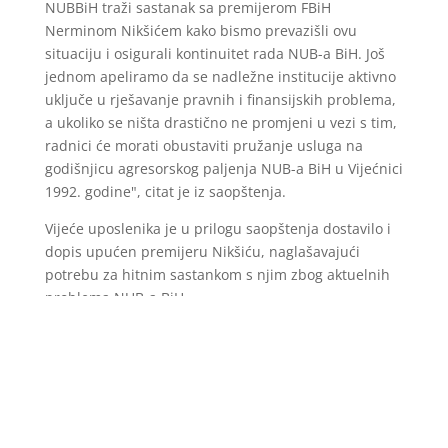
NUBBiH traži sastanak sa premijerom FBiH
Nerminom Nikšićem kako bismo prevazišli ovu
situaciju i osigurali kontinuitet rada NUB-a BiH. Još
jednom apeliramo da se nadležne institucije aktivno
uključe u rješavanje pravnih i finansijskih problema,
a ukoliko se ništa drastično ne promjeni u vezi s tim,
radnici će morati obustaviti pružanje usluga na
godišnjicu agresorskog paljenja NUB-a BiH u Vijećnici
1992. godine", citat je iz saopštenja.
Vijeće uposlenika je u prilogu saopštenja dostavilo i
dopis upućen premijeru Nikšiću, naglašavajući
potrebu za hitnim sastankom s njim zbog aktuelnih
problema NUB-a BiH.