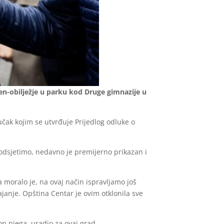
n-obilježje u parku kod Druge gimnazije u
čak kojim se utvrđuje Prijedlog odluke o
odsjetimo, nedavno je premijerno prikazan i
 a moralo je, na ovaj način ispravljamo još
anje. Opština Centar je ovim otklonila sve
n njega, uradio za ovaj grad.