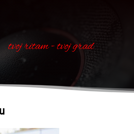
tvoj ritam - tvoj grad
vu