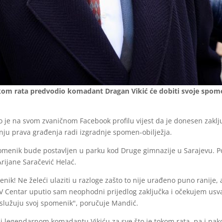
tkom rata predvodio komadant Dragan Vikić će dobiti svoje spome
 je na svom zvaničnom Facebook profilu vijest da je donesen zaklju
nju prava građenja radi izgradnje spomen-obilježja.
pomenik bude postavljen u parku kod Druge gimnazije u Sarajevu. P
rijane Saračević Helać.
enik! Ne želeći ulaziti u razloge zašto to nije urađeno puno ranije,
V Centar uputio sam neophodni prijedlog zaključka i očekujem usvaj
zaslužuju svoj spomenik", poručuje Mandić.
ži legendarnom komadantu Vikiću za sve što je tokom rata, pa i nako