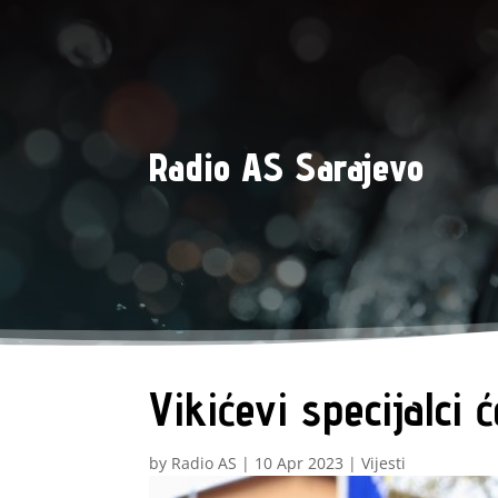
Radio AS Sarajevo
Vikićevi specijalci
by
Radio AS
|
10 Apr 2023
|
Vijesti