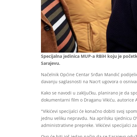
Specijalna jedinica MUP-a RBiH koju je poče
Sarajevu.
Načelnik Općine Centar Srđan Mandić podijelio
davanju saglasnosti na Nacrt ugovora o osniva
Kako se navodi u zaključku, planirano je da s
dokumentarni film o Draganu Vikiću, autorice A
"Vikićevi specijalci će konačno dobiti svoj spom
jednu veliku nepravdu. Na aprilsku sjednicu O
administrativne prepreke. Vikićevi specijalci 
Ovo će biti još jedan način da se Sarajevo odu