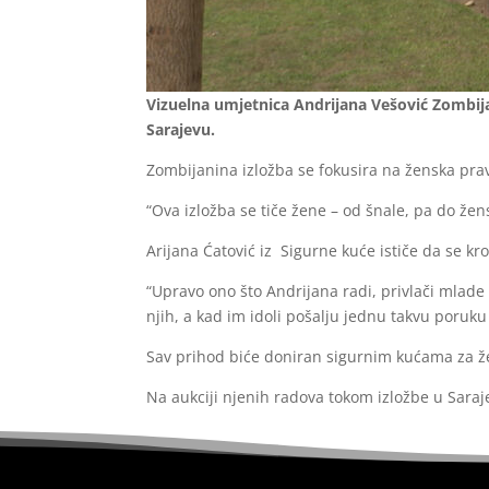
Vizuelna umjetnica Andrijana Vešović Zombijan
Sarajevu.
Zombijanina izložba se fokusira na ženska prav
“Ova izložba se tiče žene – od šnale, pa do žens
Arijana Ćatović iz Sigurne kuće ističe da se k
“Upravo ono što Andrijana radi, privlači mlade 
njih, a kad im idoli pošalju jednu takvu poruku 
Sav prihod biće doniran sigurnim kućama za že
Na aukciji njenih radova tokom izložbe u Saraj