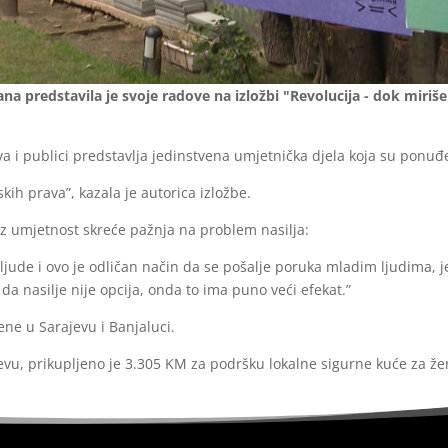
a predstavila je svoje radove na izložbi "Revolucija - dok miriš
a i publici predstavlja jedinstvena umjetnička djela koja su ponuđe
kih prava”, kazala je autorica izložbe.
roz umjetnost skreće pažnja na problem nasilja:
ljude i ovo je odličan način da se pošalje poruka mladim ljudima, j
da nasilje nije opcija, onda to ima puno veći efekat.”
ne u Sarajevu i Banjaluci.
evu, prikupljeno je 3.305 KM za podršku lokalne sigurne kuće za že