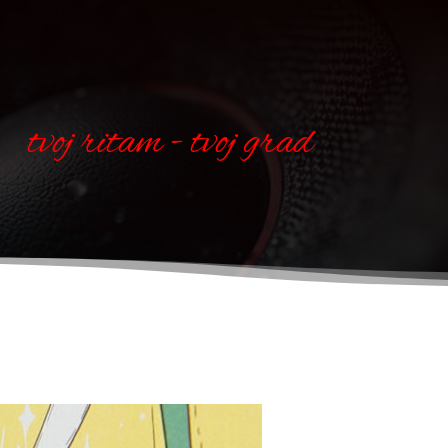
tvoj ritam - tvoj grad