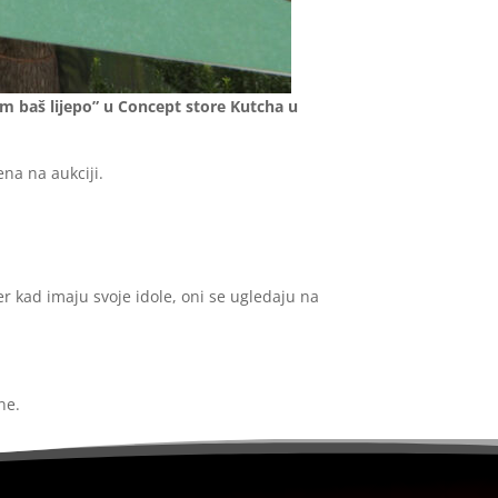
em baš lijepo” u Concept store Kutcha u
na na aukciji.
er kad imaju svoje idole, oni se ugledaju na
ne.