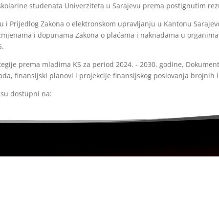
školarine studenata Univerziteta u Sarajevu prema postignutim rezu
i Prijedlog Zakona o elektronskom upravljanju u Kantonu Saraje
 izmjenama i dopunama Zakona o plaćama i naknadama u organima vl
S.
egije prema mladima KS za period 2024. - 2030. godine, Dokument
ada, finansijski planovi i projekcije finansijskog poslovanja brojnih i
 su dostupni na:
https://skupstina.ks.gov.ba/