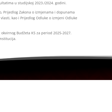
ltatima u studijskoj 2023./2024. godini.
vo, Prijedlog Zakona o izmjenama i dopunama
asti, kao i Prijedlog Odluke o izmjeni Odluke
 okvirnog Budžeta KS za period 2025-2027.
nstitucija.