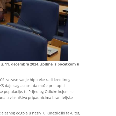
edu, 11. decembra 2024. godine, s početkom u
CS za zasnivanje hipoteke radi kreditnog
KS daje saglasnost da može pristupiti
e populacije, te Prijedlog Odluke kojom se
ana u vlasništvo pripadnicima braniteljske
jelesnog odgoja u naziv u Kineziloški fakultet,