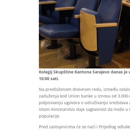
Kolegij Skupštine Kantona Sarajevo danas je 
10:00 sati.
Na predloženom dnevnom redu, između ostalog, 
zaduženja kod Union banke u iznosu od 3.000.0
potpisivanju ugovora o udruživanju sredstava 
istom ministarstvu daje saglasnost da može u i
populacije.
Pred zastupnicima će se naći i Prijedlog odluke