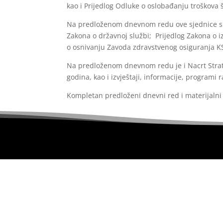
kao i Prijedlog Odluke o oslobađanju troškova 
Na predloženom dnevnom redu ove sjednice su 
Zakona o državnoj službi; Prijedlog Zakona o
o osnivanju Zavoda zdravstvenog osiguranja K
Na predloženom dnevnom redu je i Nacrt Strat
godina, kao i izvještaji, informacije, programi r
Kompletan predloženi dnevni red i materijalni