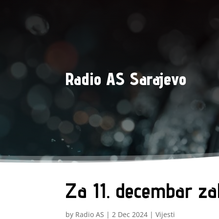
Radio AS Sarajevo
Za 11. decembar za
by
Radio AS
|
2 Dec 2024
|
Vijesti