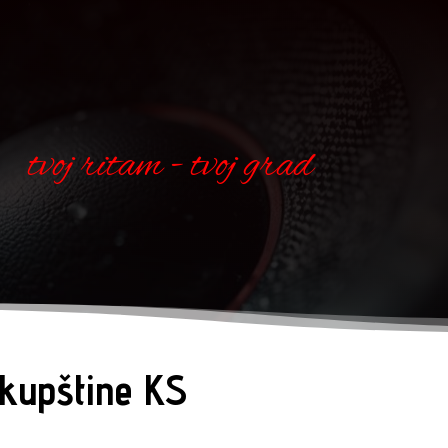
tvoj ritam - tvoj grad
Skupštine KS