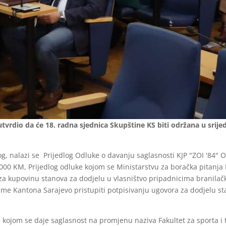
utvrdio da će 18. radna sjednica Skupštine KS biti održana u srij
nalazi se Prijedlog Odluke o davanju saglasnosti KJP "ZOI '84" O
00 KM, Prijedlog odluke kojom se Ministarstvu za boračka pitanja 
za kupovinu stanova za dodjelu u vlasništvo pripadnicima branilačk
me Kantona Sarajevo pristupiti potpisivanju ugovora za dodjelu st
 kojom se daje saglasnost na promjenu naziva Fakultet za sporta i t