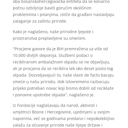
oba bosanskohercegovačka entiteta da se konačno
počnu ozbiljnije baviti gorućim okolišnim
problemima i pitanjima, ističe da građani nastavljaju
zalaganje za zaštitu prirode.
Kako je naglašeno, naše prirodne ljepote i
prostranstva preplavljene su smećem.
"Procjene govore da je BiH premrežena sa više od
10.000 divljih deponija. Službeni podaci o
recikliranom ambalažnom otpadu se ne objavljuju,
ali je procjena da se reciklira tek oko deset posto tog
otpada. Dozvoljavajući to, naše vlasti de facto bacaju
smeće u našu prirodu, dok istovremeno razbacuju
prijeko potreban novac koji bismo dobili od reciklaže
i ponovne upotrebe otpada", naglašeno je.
Iz Fondacije naglašavaju da narod, aktivisti i
umjetnici Bosne i Hercegovine, ujedinjeni u svojim
naporima, već se godinama predano i nepokolebljivo
zalažu za očuvanje prirode naše lijepe države i