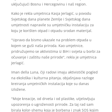
uključujući Bosnu i Hercegovinu i naš region.
Kako je rekla umjetnica Kasja Jerlagić, u povodu
Svjetskog dana planete Zemlje i Svjetskog dana
umjetnosti napravile su umjetničku instalaciju za
koju je korišten otpad i otpadu srodan materijal.
"Upravo da bismo ukazale na problem otpada u
kojem se guši naša priroda. Kao umjetnice,
pridružujemo se aktivistima iz BiH i svijeta u borbi za
očuvanje i zaštitu naše prirode", rekla je umjetnica
Jerlagić.
Iman della Luna, čiji radovi imaju aktivistički pogled
na ekološka i kulturna pitanja, objašnjava razloge
kreiranja umjetničkih instalacija koje su danas
izložene.
"Moje kreacije, od drveta i od plastike, utjelovljuju
upozorenja o ugroženosti prirode. Za taj rad sam
birala kolor-shemu koja je borbena i znak SOS kojim