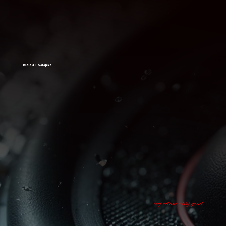
Radio AS Sarajevo
tvoj ritam - tvoj grad