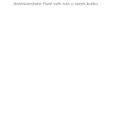
dostojanstven život svih nas u ovom kutku
veličanstvene nam planete Zemlje.
"Nećemo odustati i naša poruka svim vlastima u ovoj
zemlji jest da i oni mogu i moraju raditi drugačije i
bolje. Rezervne planete nemamo", naglašavaju iz
Fondacije Atelje za društvene promjene ACT.