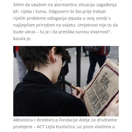
želim da ukažem na alarmantnu situaciju zagađenja
bh. rijeka i šuma. Odgovorni bi što prije trebali
riješiti probleme odlaganja otpada u ovoj zemlji s
najljepšom prirodom na svijetu. Umjetnost nije tu da
bude ukras – tu je i da preslika surovu stvarnost",
kazala je.
Aktivistica i direktorica Fondacije Atelje za društvene
promjene – ACT Lejla Kusturica, uz poziv vlastima u