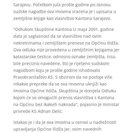
Sarajevu. Početkom jula prošle godine po osnovu
sudske nagodbe ova imovina vraćena je i upisana u
zemljišne knjige kao vlasništvo Kantona Sarajevo.
"Odlukom Skupštine Kantona iz maja 2001. godine
data je saglasnost da se vlasništvo nad ovim
nekretninama i zemljištem prenese na Općinu Ilidža.
Ova odluka nije provedena u zemljišnim knjigama jer
katastarske čestice, odnosno oznake zemljišta, nisu
bile precizno navedene, što je riješeno sudskom
nagodbom koju je prošle godine ishodovalo
Pravobranilaštvo KS. S obzirom da ne postoje više
nikakve prepreke da se ova imovina uknjiži kao
imovina Općine Ildiža, Skupština je donijela Odluku
kojom će se omogućiti prenos vlasništva s Kantona
na Općinu bez ikakvih naknada", pojasnio je ministar
privrede KS Adnan Delić.
Istakao je i da je ova imovina u osnovi u nadležnosti
upravljanja Općine Ilidža jer, osim navednih