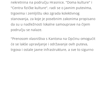
nekretnina na području Hrasnice, "Doma kulture" i
"Centra fizičke kulture", radi se o javnim putevima,
trgovima i zemljištu oko zgrada kolektivnog
stanovanja, za koje je posebnim zakonima propisano
da su u nadležnosti lokalne samouprave na čijem
području se nalaze.
"Prenosom vlasništva s Kantona na Općinu omogućit
će se lakše upravljanje i održavanje ovih puteva,
trgova i ostale javne infrastrukture, a sve to sigurno
će doprinijeti i unapređenju kvaliteta života
stanovništva Ilidže, što je u konačnici i širi društveni
interes svih građana Kantona Sarajevo", zaključio je
ministar Delić.