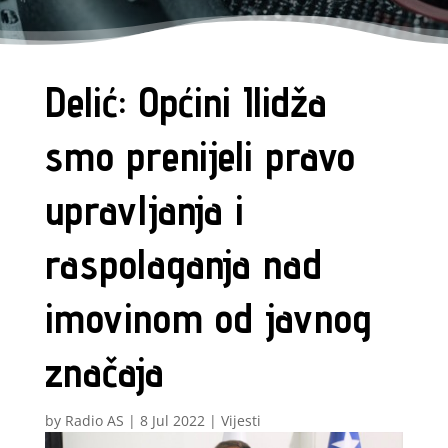
Delić: Općini Ilidža
smo prenijeli pravo
upravljanja i
raspolaganja nad
imovinom od javnog
značaja
by
Radio AS
|
8 Jul 2022
|
Vijesti