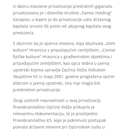
U okviru masovne privatizacije predratnih giganata,
privatizovano je i dioničko društvo „Famos Holding“
Sarajevo, u kojem je do privatizacije udio državnog
kapitala iznosio 56 posto od ukupnog kapitala ovog
preduzeća.
S obzirom da je sporna imovina, koja obuhvata „Dom
kulture“ Hrasnica s pripadajućim zemljištem, „Centar
fizičke kulture“ Hrasnica s građevinskim objektima i
pripadajućim zemljištem, kao opća dobra u javnoj
upotrebi kojima upravlja Općina Ilidža Odlukom
Skupštine KS iz maja 2001. godine proglašena općim
dobrom u javnoj upotrebi, ista nije mogla biti
predmetom privatizacije.
Zbog uočenih nepravinosti u ovoj privatizaciji,
Pravobranilaštvo Općine Ilidža prikupilo je
relevantnu dokumentaciju, te je proslijedilo
Pravobranilaštvu KS, koje je pokrenulo postupak
povrata državne imovine pri Općinskom sudu u