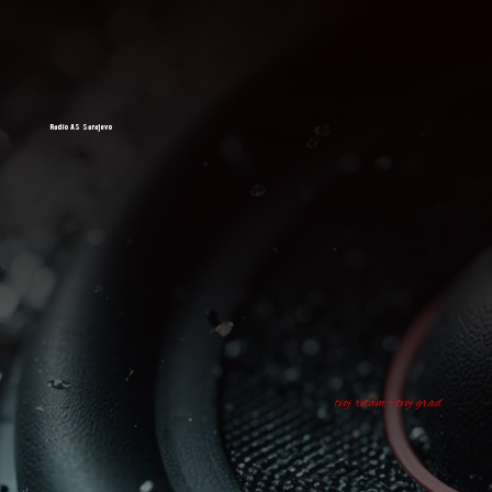
Radio AS Sarajevo
tvoj ritam - tvoj grad