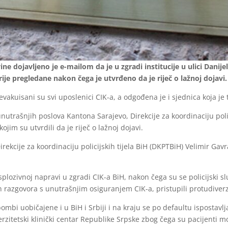
ine dojavljeno je e-mailom da je u zgradi institucije u ulici Dani
ije pregledane nakon čega je utvrđeno da je riječ o lažnoj dojavi.
evakuisani su svi uposlenici CIK-a, a odgođena je i sjednica koja j
nutrašnjih poslova Kantona Sarajevo, Direkcije za koordinaciju policij
ojim su utvrdili da je riječ o lažnoj dojavi.
rekcije za koordinaciju policijskih tijela BiH (DKPTBiH) Velimir Ga
plozivnoj napravi u zgradi CIK-a BiH, nakon čega su se policijski s
kon razgovora s unutrašnjim osiguranjem CIK-a, pristupili protudive
mbi uobičajene i u BiH i Srbiji i na kraju se po defaultu ispostavlj
zitetski klinički centar Republike Srpske zbog čega su pacijenti mor