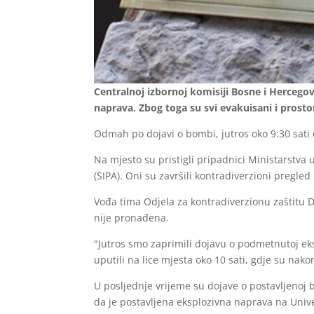
Centralnoj izbornoj komisiji Bosne i Hercegov
naprava. Zbog toga su svi evakuisani i prostor
Odmah po dojavi o bombi, jutros oko 9:30 sati 
Na mjesto su pristigli pripadnici Ministarstva u
(SIPA). Oni su završili kontradiverzioni pregled k
Vođa tima Odjela za kontradiverzionu zaštitu Di
nije pronađena.
"Jutros smo zaprimili dojavu o podmetnutoj eks
uputili na lice mjesta oko 10 sati, gdje su na
U posljednje vrijeme su dojave o postavljenoj bo
da je postavljena eksplozivna naprava na Univer