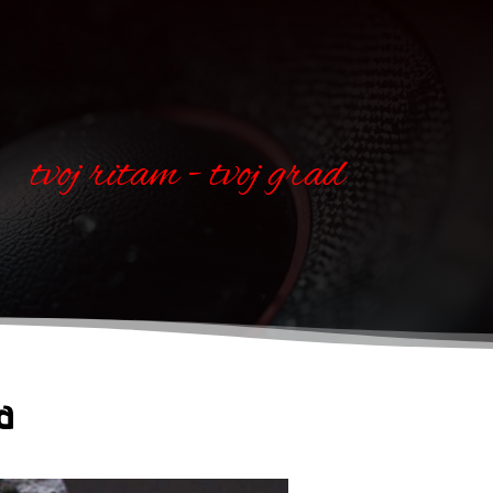
tvoj ritam - tvoj grad
a