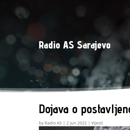
Radio AS Sarajevo
Dojava o postavljen
by
Radio AS
|
2 Jun 2022
|
Vijesti