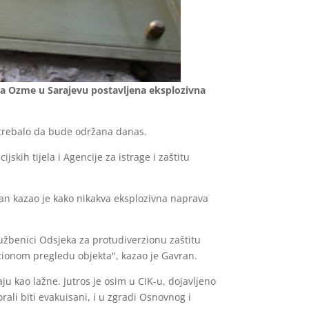
jela Ozme u Sarajevu postavljena eksplozivna
e trebalo da bude održana danas.
skih tijela i Agencije za istrage i zaštitu
vran kazao je kako nikakva eksplozivna naprava
lužbenici Odsjeka za protudiverzionu zaštitu
rzionom pregledu objekta", kazao je Gavran.
aju kao lažne. Jutros je osim u CIK-u, dojavljeno
ali biti evakuisani, i u zgradi Osnovnog i