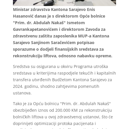
Ministar zdravstva Kantona Sarajevo Enis
Hasanović danas je s direktorom Opće bolnice
"Prim. dr. Abdulah Nakaš" Ismetom
Gavrankapetanovićem i direktorom Zavoda za
zdravstvenu zaštitu zaposlenika MUP-a Kantona
Sarajevo Sanjinom Saračevićem potpisao
sporazume o dodjeli finansijskih sredstava za
rekonstrukciju liftova, odnosno nabavku opreme.
Sredstva su osigurana u okviru Programa utroška
sredstava u kriterijima raspodjele tekućih i kapitalnih
transfera utvrđenih Budžetom Kantona Sarajevo za
2024. godinu, shodno zahtjevima pomenutih
ustanova.
Tako je za Opću bolnicu "Prim. dr. Abdulah Nakaš"
obezbijeđen iznos od 200.000 KM za rekonstrukciju
bolničkih liftova u ovoj zdravstvenoj ustanovi, što će
doprinijeti optimizaciji protoka pacijenata i