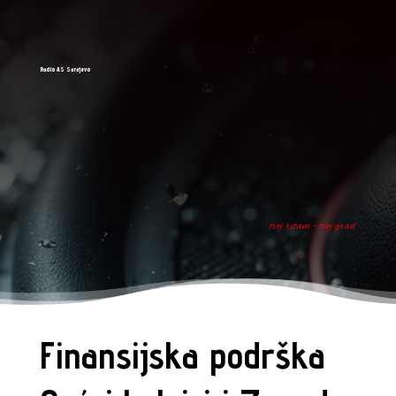
Radio AS Sarajevo
tvoj ritam - tvoj grad
Finansijska podrška