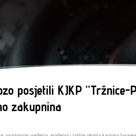
zo posjetili KJKP “Tržnice-P
no zakupnina
e, prostornog uređenja, građenja i zaštite okoliša Kantona Sarajev