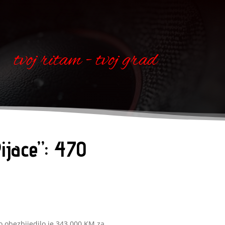
tvoj ritam - tvoj grad
ijace”: 470
o obezbijedilo je 343.000 KM za