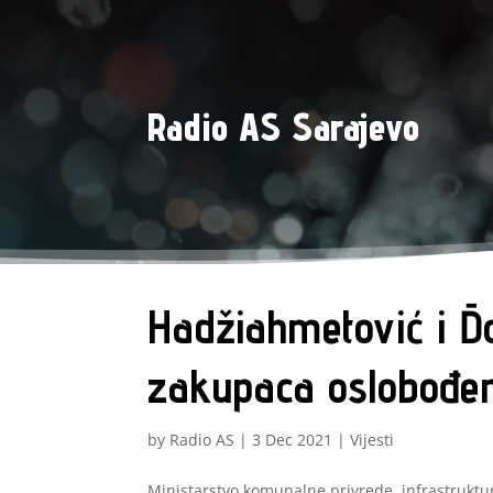
Radio AS Sarajevo
Hadžiahmetović i Đo
zakupaca oslobođe
by
Radio AS
|
3 Dec 2021
|
Vijesti
Ministarstvo komunalne privrede, infrastruktur