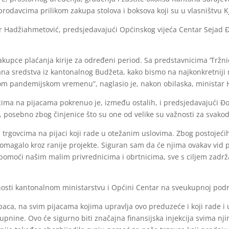
odavcima prilikom zakupa stolova i boksova koji su u vlasništvu KJ
 Hadžiahmetović, predsjedavajući Općinskog vijeća Centar Sejad Đ
upce plaćanja kirije za određeni period. Sa predstavnicima ‘Tržni
ana sredstva iz kantonalnog Budžeta, kako bismo na najkonkretnij
om pandemijskom vremenu”, naglasio je, nakon obilaska, ministar
ima na pijacama pokrenuo je, između ostalih, i predsjedavajući Đozo
, posebno zbog činjenice što su one od velike su važnosti za svakod
 trgovcima na pijaci koji rade u otežanim uslovima. Zbog postoje
 pomagalo kroz ranije projekte. Siguran sam da će njima ovakav vid 
pomoći našim malim privrednicima i obrtnicima, sve s ciljem zadrža
valnosti kantonalnom ministarstvu i Općini Centar na sveukupnoj pod
ca, na svim pijacama kojima upravlja ovo preduzeće i koji rade i 
pnine. Ovo će sigurno biti značajna finansijska injekcija svima n