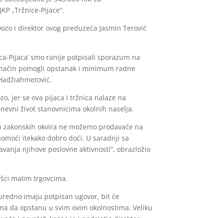
KP „Tržnice-Pijace“.
ozo i direktor ovog preduzeća Jasmin Terović
ca-Pijaca’ smo ranije potpisali sporazum na
i način pomogli opstanak i minimum radne
 Hadžiahmetović.
, jer se ova pijaca i tržnica nalaze na
nevni život stanovnicima okolnih naselja.
ćih zakonskih okvira ne možemo prodavače na
pomoći itekako dobro doći. U saradnji sa
vanja njihove poslovne aktivnosti”, obrazložio
ršci malim trgovcima.
uredno imaju potpisan ugovor, bit će
jima da opstanu u svim ovim okolnostima. Veliku