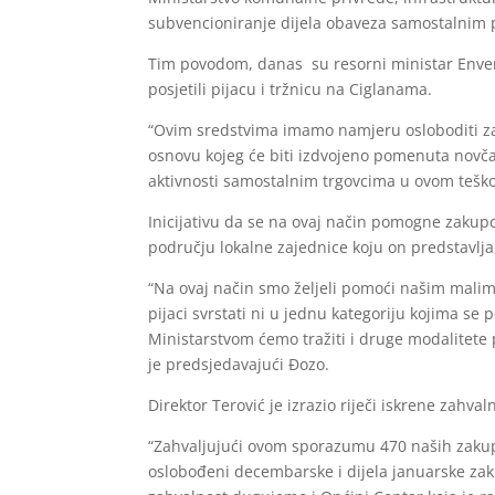
subvencioniranje dijela obaveza samostalnim pr
Tim povodom, danas su resorni ministar Enver
posjetili pijacu i tržnicu na Ciglanama.
“Ovim sredstvima imamo namjeru osloboditi zak
osnovu kojeg će biti izdvojeno pomenuta novč
aktivnosti samostalnim trgovcima u ovom tešk
Inicijativu da se na ovaj način pomogne zakupc
području lokalne zajednice koju on predstavlja
“Na ovaj način smo željeli pomoći našim malim
pijaci svrstati ni u jednu kategoriju kojima se
Ministarstvom ćemo tražiti i druge modalitete 
je predsjedavajući Đozo.
Direktor Terović je izrazio riječi iskrene zah
“Zahvaljujući ovom sporazumu 470 naših zakupa
oslobođeni decembarske i dijela januarske zaku