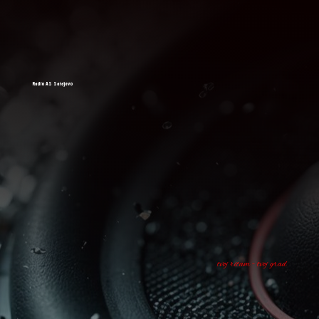
Radio AS Sarajevo
tvoj ritam - tvoj grad