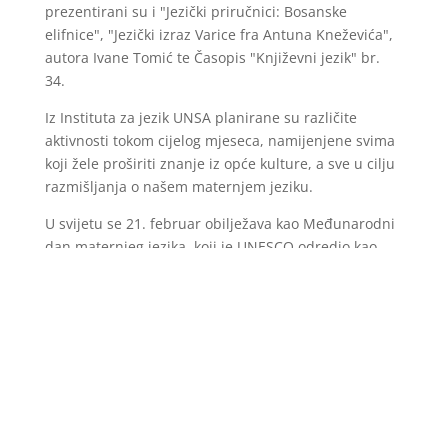
prezentirani su i "Jezički priručnici: Bosanske
elifnice", "Jezički izraz Varice fra Antuna Kneževića",
autora Ivane Tomić te Časopis "Književni jezik" br.
34.
Iz Instituta za jezik UNSA planirane su različite
aktivnosti tokom cijelog mjeseca, namijenjene svima
koji žele proširiti znanje iz opće kulture, a sve u cilju
razmišljanja o našem maternjem jeziku.
U svijetu se 21. februar obilježava kao Međunarodni
dan maternjeg jezika, koji je UNESCO odredio kao
dan kad se veća pažnja posvećuje pitanjima
njegovanja jezičke i kulturne različitosti.
(FENA)