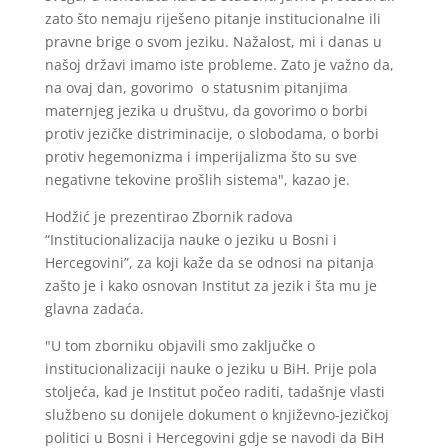
zato što nemaju riješeno pitanje institucionalne ili
pravne brige o svom jeziku. Nažalost, mi i danas u
našoj državi imamo iste probleme. Zato je važno da,
na ovaj dan, govorimo o statusnim pitanjima
maternjeg jezika u društvu, da govorimo o borbi
protiv jezičke distriminacije, o slobodama, o borbi
protiv hegemonizma i imperijalizma što su sve
negativne tekovine prošlih sistema", kazao je.
Hodžić je prezentirao Zbornik radova
“Institucionalizacija nauke o jeziku u Bosni i
Hercegovini”, za koji kaže da se odnosi na pitanja
zašto je i kako osnovan Institut za jezik i šta mu je
glavna zadaća.
"U tom zborniku objavili smo zaključke o
institucionalizaciji nauke o jeziku u BiH. Prije pola
stoljeća, kad je Institut počeo raditi, tadašnje vlasti
službeno su donijele dokument o književno-jezičkoj
politici u Bosni i Hercegovini gdje se navodi da BiH