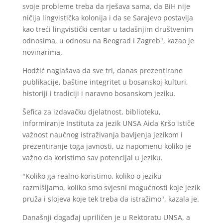
svoje probleme treba da rješava sama, da BiH nije
ničija lingvistička kolonija i da se Sarajevo postavlja
kao treći lingvistički centar u tadašnjim društvenim
odnosima, u odnosu na Beograd i Zagreb", kazao je
novinarima.
Hodžić naglašava da sve tri, danas prezentirane
publikacije, baštine integritet u bosanskoj kulturi,
historiji i tradiciji i naravno bosanskom jeziku.
Šefica za izdavačku djelatnost, biblioteku,
informiranje Instituta za jezik UNSA Aida Kršo ističe
važnost naučnog istraživanja bavljenja jezikom i
prezentiranje toga javnosti, uz napomenu koliko je
važno da koristimo sav potencijal u jeziku.
"Koliko ga realno koristimo, koliko o jeziku
razmišljamo, koliko smo svjesni mogućnosti koje jezik
pruža i slojeva koje tek treba da istražimo", kazala je.
Današnji događaj upriličen je u Rektoratu UNSA, a