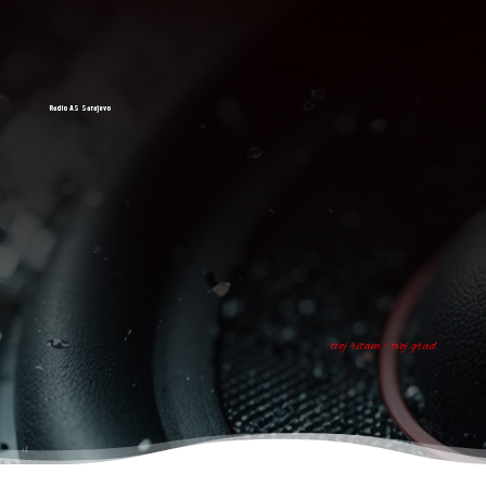
Radio AS Sarajevo
tvoj ritam - tvoj grad