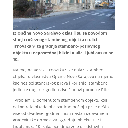
Iz Općine Novo Sarajevo oglasili su se povodom
stanja ruševnog stambenog objekta u ulici
Trnovska 9, te gradnje stambeno-poslovnog
objekta u neposrednoj blizini u ulici Ljubljanska br.
10.
Naime, na adresi Trnovska 9 se nalazi stambeni
objekat u vlasništvu Općine Novo Sarajevo i u njemu,
kao nosioci stanarskog prava i korisnici stambene
jedinice dugi niz godina žive članovi porodice Riter.
"Problemi u pomenutom stambenom objektu koji
nakon rata nikada nije saniran počinju prije nešto
više od dvadeset godina i nisu nastali izdavanjem
građevinske dozvole za izgradnju objekta ulici
Ljubljanska 10, kako pojedinci žele predstaviti i