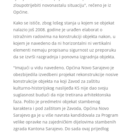
zloupotrijebiti novonastalu situaciju", rečeno je iz
Općine.
Kako se ističe, zbog lošeg stanja u kojem se objekat
nalazio još 2008. godine je urađen elaborat o
istražnim radovima na konstrukciji objekta nakon, u
kojem je navedeno da ni horizontalni ni vertikalni
elementi nemaju propisanu sigurnost uz preporuku
da se izvrši razgradnja i ponovna izgradnja objekta.
"Imajući u vidu navedeno, Općina Novo Sarajevo je
obezbijedila izvedbeni projekat rekonstrukcije nosive
konstrukcije objekta na koji Zavod za zaštitu
kulturno-historijskog naslijeđa KS nije dao svoju
suglasnost budući da nije tretirana arhitektonska
faza. Pošto je predmetni objekat stambenog
karaktera i pod zaštitom je Zavoda, Općina Novo
Sarajevo ga je u više navrata kandidovala za Program
velike opravke na zajedničkim dijelovima stambenih
zgrada Kantona Sarajevo. Do sada ovaj prijedlog