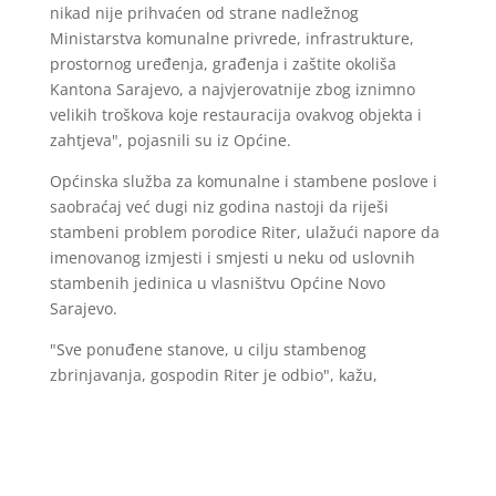
nikad nije prihvaćen od strane nadležnog
Ministarstva komunalne privrede, infrastrukture,
prostornog uređenja, građenja i zaštite okoliša
Kantona Sarajevo, a najvjerovatnije zbog iznimno
velikih troškova koje restauracija ovakvog objekta i
zahtjeva", pojasnili su iz Općine.
Općinska služba za komunalne i stambene poslove i
saobraćaj već dugi niz godina nastoji da riješi
stambeni problem porodice Riter, ulažući napore da
imenovanog izmjesti i smjesti u neku od uslovnih
stambenih jedinica u vlasništvu Općine Novo
Sarajevo.
"Sve ponuđene stanove, u cilju stambenog
zbrinjavanja, gospodin Riter je odbio", kažu,
između
ostalog
, iz Općine.