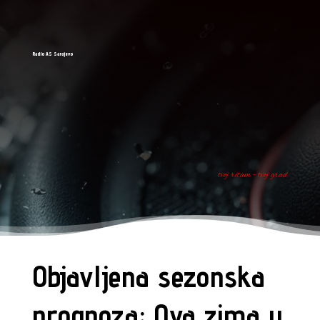
Radio AS Sarajevo
tvoj ritam - tvoj grad
Objavljena sezonska
prognoza: Ova zima u