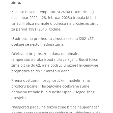
zimu.
Kako se navodi, temperatura zraka tokom zime (1.
decembar 2022. - 28. februar 2023.) trebala bi biti
iznad ili blizu normale u odnosu na prosječnu zimu
za period 1981.-2010. godine.
U odnosu na prethodnu zimsku sezonu (2021/22),
očekuje se nešto hladnija zima.
Očekivani broj mraznih dana (minimalna
temperatura zraka ispod nula celzija) u Bosni tokom
zime bit će do 62, a na području južne Hercegovine
prognozira se do 17 mraznih dana.
Prema dostupnim prognostičkim modelima na
prostoru Bosne i Hercegovine očekivane sume
padavina trebale bi biti nešto ispod višegodišneg
prosjeka.
"Raspored padavina tokom zime bit će neujednačen.
Tokom prognoziranog razdoblja nisu isključena duža